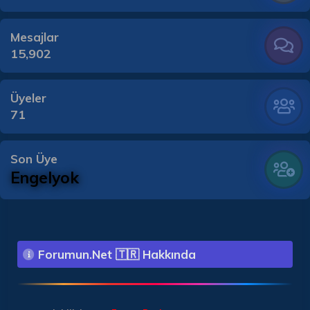
Mesajlar
15,902
Üyeler
71
Son Üye
Engelyok
Forumun.Net 🇹🇷 Hakkında