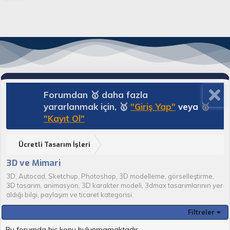
Forumdan 🥇 daha fazla
yararlanmak için, 🥇
"Giriş Yap"
veya
🥇
"Kayıt Ol"
Ücretli Tasarım İşleri
3D ve Mimari
3D, Autocad, Sketchup, Photoshop, 3D modelleme, görselleştirme,
3D tasarım, animasyon, 3D karakter modeli, 3dmax tasarımlarının yer
aldığı bilgi, paylaşım ve ticaret kategorisi.
Filtreler
Bu forumda hiç konu bulunmamaktadır.