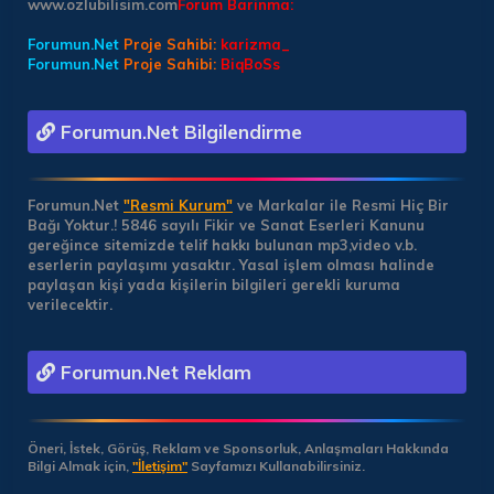
www.ozlubilisim.com
Forum Barinma:
Forumun.Net
Proje Sahibi:
karizma_
Forumun.Net
Proje Sahibi:
BiqBoSs
Forumun.Net Bilgilendirme
Forumun.Net
"Resmi Kurum"
ve Markalar ile Resmi Hiç Bir
Bağı Yoktur.!
5846 sayılı Fikir ve Sanat Eserleri Kanunu
gereğince sitemizde telif hakkı bulunan mp3,video v.b.
eserlerin paylaşımı yasaktır. Yasal işlem olması halinde
paylaşan kişi yada kişilerin bilgileri gerekli kuruma
verilecektir.
Forumun.Net Reklam
Öneri, İstek, Görüş, Reklam ve Sponsorluk, Anlaşmaları Hakkında
Bilgi Almak için,
"İletişim"
Sayfamızı Kullanabilirsiniz.