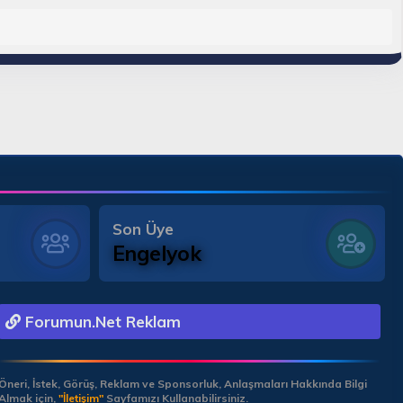
Son Üye
Engelyok
Forumun.Net Reklam
Öneri, İstek, Görüş, Reklam ve Sponsorluk, Anlaşmaları Hakkında Bilgi
Almak için,
"İletişim"
Sayfamızı Kullanabilirsiniz.