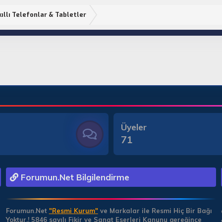
ıllı Telefonlar & Tabletler
Üyeler
71
Forumun.Net Bilgilendirme
Forumun.Net
"Resmi Kurum"
ve Markalar ile Resmi Hiç Bir Bağı
Yoktur.!
5846 sayılı Fikir ve Sanat Eserleri Kanunu gereğince