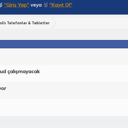
🥇
"Giriş Yap"
veya
🥇
"Kayıt Ol"
ıllı Telefonlar & Tabletler
oud çalışmayacak
yor