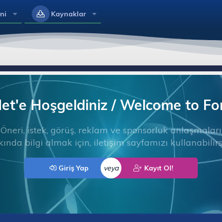
ni
Kaynaklar
t'e Hoşgeldiniz / Welcome to F
Öneri, istek, görüş, reklam ve sponsorluk anlaşmaları
ında bilgi almak için, iletişim sayfamızı kullanabilirs
Giriş Yap
veya
Kayıt Ol!