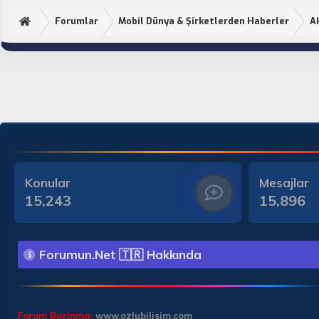
Forumlar
Mobil Dünya & Şirketlerden Haberler
Ak
Konular
Mesajlar
15,243
15,896
Forumun.Net 🇹🇷 Hakkında
Forum Barinma:
www.ozlubilisim.com