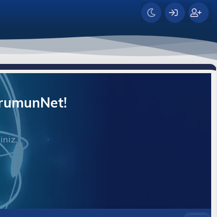
orumunNet!
iniz.