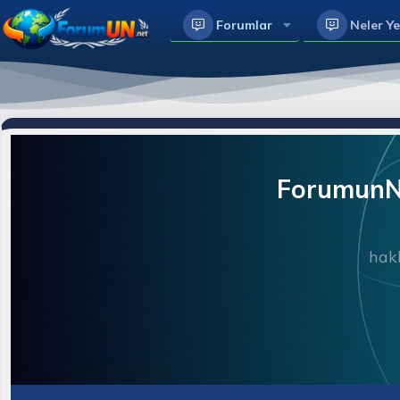
Forumlar
Neler Ye
ForumunNe
hakk