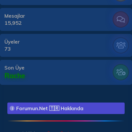
Mesajlar
15,952
Üyeler
73
Son Üye
Rache
Forumun.Net 🇹🇷 Hakkında