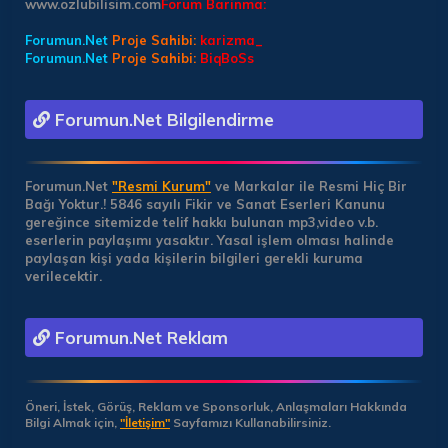
www.ozlubilisim.com
Forum Barinma:
Forumun.Net
Proje Sahibi:
karizma_
Forumun.Net
Proje Sahibi:
BiqBoSs
Forumun.Net Bilgilendirme
Forumun.Net
"Resmi Kurum"
ve Markalar ile Resmi Hiç Bir
Bağı Yoktur.!
5846 sayılı Fikir ve Sanat Eserleri Kanunu
gereğince sitemizde telif hakkı bulunan mp3,video v.b.
eserlerin paylaşımı yasaktır. Yasal işlem olması halinde
paylaşan kişi yada kişilerin bilgileri gerekli kuruma
verilecektir.
Forumun.Net Reklam
Öneri, İstek, Görüş, Reklam ve Sponsorluk, Anlaşmaları Hakkında
Bilgi Almak için,
"İletişim"
Sayfamızı Kullanabilirsiniz.