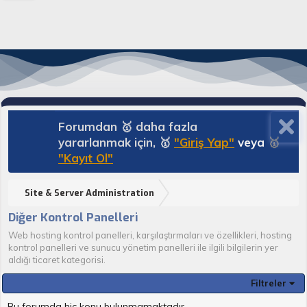
Forumdan 🥇 daha fazla
yararlanmak için, 🥇
"Giriş Yap"
veya
🥇
"Kayıt Ol"
Site & Server Administration
Diğer Kontrol Panelleri
Web hosting kontrol panelleri, karşılaştırmaları ve özellikleri, hosting
kontrol panelleri ve sunucu yönetim panelleri ile ilgili bilgilerin yer
aldığı ticaret kategorisi.
Filtreler
Bu forumda hiç konu bulunmamaktadır.