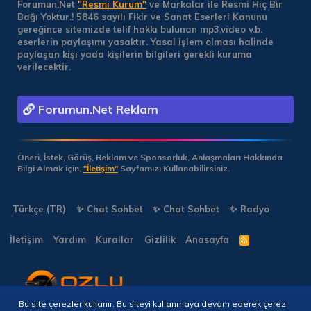
Forumun.Net
"Resmi Kurum"
ve Markalar ile Resmi Hiç Bir
Bağı Yoktur.!
5846 sayılı Fikir ve Sanat Eserleri Kanunu
gereğince sitemizde telif hakkı bulunan mp3,video v.b.
eserlerin paylaşımı yasaktır. Yasal işlem olması halinde
paylaşan kişi yada kişilerin bilgileri gerekli kuruma
verilecektir.
Forumun.Net Reklam
Öneri, İstek, Görüş, Reklam ve Sponsorluk, Anlaşmaları Hakkında
Bilgi Almak için,
"İletişim"
Sayfamızı Kullanabilirsiniz.
Türkçe (TR)
✨ Chat Sohbet
✨ Chat Sohbet
✨ Radyo
İletişim
Yardım
Kurallar
Gizlilik
Anasayfa
R
S
S
Bu site çerezler kullanır. Bu siteyi kullanmaya devam ederek çerez