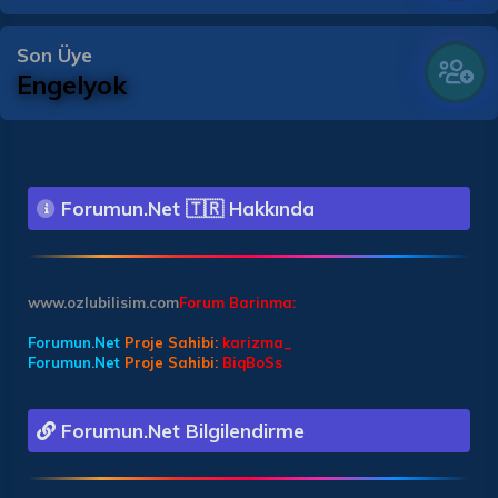
Son Üye
Engelyok
Forumun.Net 🇹🇷 Hakkında
www.ozlubilisim.com
Forum Barinma:
Forumun.Net
Proje Sahibi:
karizma_
Forumun.Net
Proje Sahibi:
BiqBoSs
Forumun.Net Bilgilendirme