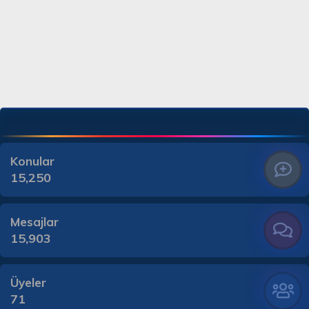
Konular
15,250
Mesajlar
15,903
Üyeler
71