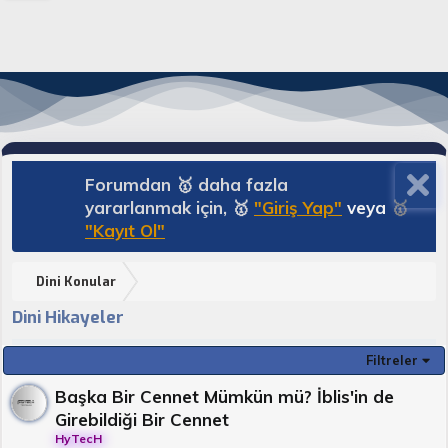
Forumdan 🥇 daha fazla
yararlanmak için, 🥇
"Giriş Yap"
veya
🥇
"Kayıt Ol"
Dini Konular
Dini Hikayeler
Filtreler
Başka Bir Cennet Mümkün mü? İblis'in de
Girebildiği Bir Cennet
HyTecH