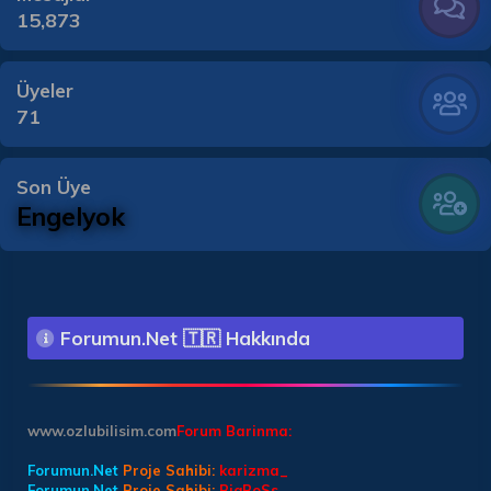
15,873
Üyeler
71
Son Üye
Engelyok
Forumun.Net 🇹🇷 Hakkında
www.ozlubilisim.com
Forum Barinma:
Forumun.Net
Proje Sahibi:
karizma_
Forumun.Net
Proje Sahibi:
BiqBoSs