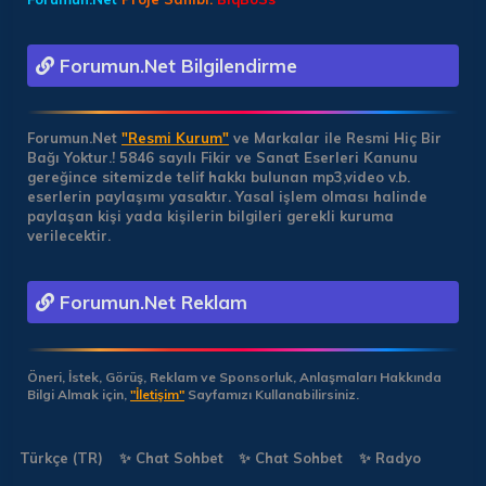
Forumun.Net Bilgilendirme
Forumun.Net
"Resmi Kurum"
ve Markalar ile Resmi Hiç Bir
Bağı Yoktur.!
5846 sayılı Fikir ve Sanat Eserleri Kanunu
gereğince sitemizde telif hakkı bulunan mp3,video v.b.
eserlerin paylaşımı yasaktır. Yasal işlem olması halinde
paylaşan kişi yada kişilerin bilgileri gerekli kuruma
verilecektir.
Forumun.Net Reklam
Öneri, İstek, Görüş, Reklam ve Sponsorluk, Anlaşmaları Hakkında
Bilgi Almak için,
"İletişim"
Sayfamızı Kullanabilirsiniz.
Türkçe (TR)
✨ Chat Sohbet
✨ Chat Sohbet
✨ Radyo