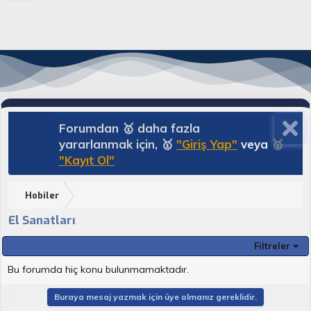
Forumdan 🥇 daha fazla
yararlanmak için, 🥇
"Giriş Yap"
veya
🥇
"Kayıt Ol"
Hobiler
El Sanatları
Filtreler
Bu forumda hiç konu bulunmamaktadır.
Buraya mesaj yazmak için üye olmanız gereklidir.