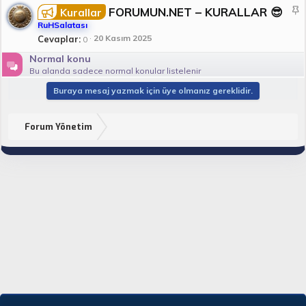
S
FORUMUN.NET – KURALLAR 😎
Kurallar
a
RuHSalatası
b
20 Kasım 2025
Cevaplar
0
i
Normal konu
t
Bu alanda sadece normal konular listelenir
Buraya mesaj yazmak için üye olmanız gereklidir.
Forum Yönetim