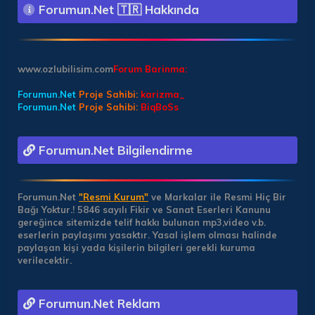
Forumun.Net 🇹🇷 Hakkında
www.ozlubilisim.com
Forum Barinma:
Forumun.Net
Proje Sahibi:
karizma_
Forumun.Net
Proje Sahibi:
BiqBoSs
Forumun.Net Bilgilendirme
Forumun.Net
"Resmi Kurum"
ve Markalar ile Resmi Hiç Bir
Bağı Yoktur.!
5846 sayılı Fikir ve Sanat Eserleri Kanunu
gereğince sitemizde telif hakkı bulunan mp3,video v.b.
eserlerin paylaşımı yasaktır. Yasal işlem olması halinde
paylaşan kişi yada kişilerin bilgileri gerekli kuruma
verilecektir.
Forumun.Net Reklam