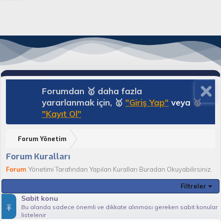
Forumdan 🥇 daha fazla
yararlanmak için, 🥇
"Giriş Yap"
veya
🥇
"Kayıt Ol"
Forum Yönetim
Forum Kuralları
Forum
Yönetimi Tarafından Yapılan Kuralları Buradan Okuyabilirsiniz.
Filtreler
Sabit konu
Bu alanda sadece önemli ve dikkate alınması gereken sabit konular
listelenir