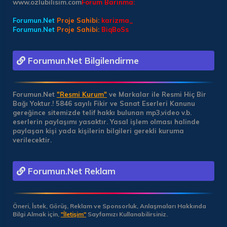
www.ozlubilisim.com
Forum Barinma:
Forumun.Net
Proje Sahibi:
karizma_
Forumun.Net
Proje Sahibi:
BiqBoSs
Forumun.Net Bilgilendirme
Forumun.Net
"Resmi Kurum"
ve Markalar ile Resmi Hiç Bir
Bağı Yoktur.!
5846 sayılı Fikir ve Sanat Eserleri Kanunu
gereğince sitemizde telif hakkı bulunan mp3,video v.b.
eserlerin paylaşımı yasaktır. Yasal işlem olması halinde
paylaşan kişi yada kişilerin bilgileri gerekli kuruma
verilecektir.
Forumun.Net Reklam
Öneri, İstek, Görüş, Reklam ve Sponsorluk, Anlaşmaları Hakkında
Bilgi Almak için,
"İletişim"
Sayfamızı Kullanabilirsiniz.