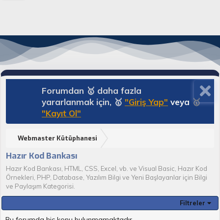
Forumdan 🥇 daha fazla
yararlanmak için, 🥇
"Giriş Yap"
veya
🥇
"Kayıt Ol"
Webmaster Kütüphanesi
Hazır Kod Bankası
Hazır Kod Bankası, HTML, CSS, Excel, vb. ve Visual Basic, Hazır Kod
Örnekleri, PHP, Database, Yazılım Bilgi ve Yeni Başlayanlar için Bilgi
ve Paylaşım Kategorisi.
Filtreler
Bu forumda hiç konu bulunmamaktadır.