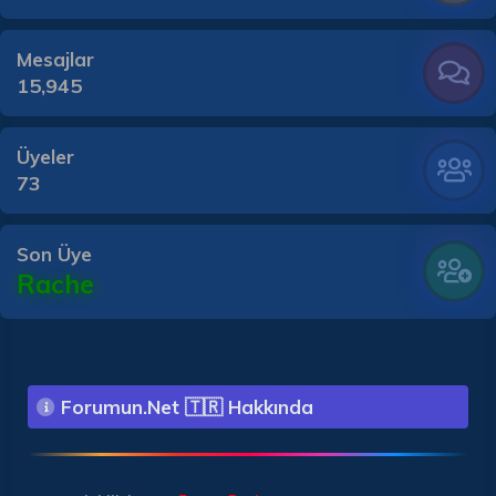
Mesajlar
15,945
Üyeler
73
Son Üye
Rache
Forumun.Net 🇹🇷 Hakkında