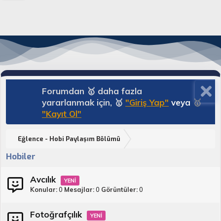
Forumdan 🥇 daha fazla
yararlanmak için, 🥇
"Giriş Yap"
veya
🥇
"Kayıt Ol"
Eğlence - Hobi Paylaşım Bölümü
Hobiler
Avcılık
Konular
0
Mesajlar
0
Görüntüler
0
Fotoğrafçılık