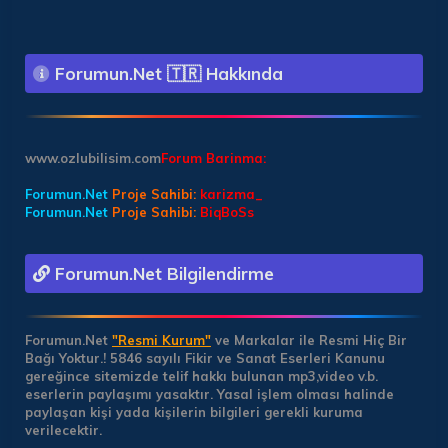
Forumun.Net 🇹🇷 Hakkında
www.ozlubilisim.com
Forum Barinma:
Forumun.Net
Proje Sahibi:
karizma_
Forumun.Net
Proje Sahibi:
BiqBoSs
Forumun.Net Bilgilendirme
Forumun.Net
"Resmi Kurum"
ve Markalar ile Resmi Hiç Bir
Bağı Yoktur.!
5846 sayılı Fikir ve Sanat Eserleri Kanunu
gereğince sitemizde telif hakkı bulunan mp3,video v.b.
eserlerin paylaşımı yasaktır. Yasal işlem olması halinde
paylaşan kişi yada kişilerin bilgileri gerekli kuruma
verilecektir.