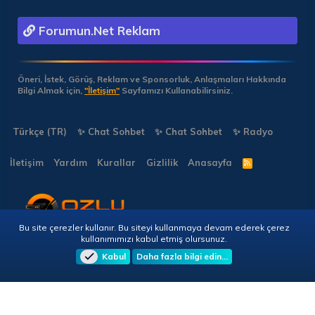
Forumun.Net Reklam
Öneri, İstek, Görüş, Reklam ve Sponsorluk, Anlaşmaları Hakkında
Bilgi Almak için,
"İletişim"
Sayfamızı Kullanabilirsiniz.
Türkçe (TR)
✨ Chat Sohbet
✨ Chat Sohbet
✨ Radyo
İletişim
Yardım
Kurallar
Gizlilik
Anasayfa
R
S
S
Bu site çerezler kullanır. Bu siteyi kullanmaya devam ederek çerez
Copyright © 2026 🎭 Forumun.NET - Tüm Hakları Saklıdır!
kullanımımızı kabul etmiş olursunuz.
Kabul
Daha fazla bilgi edin…