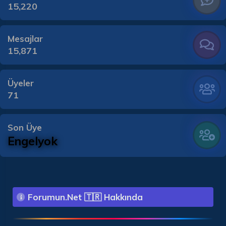
15,220
Mesajlar
15,871
Üyeler
71
Son Üye
Engelyok
Forumun.Net 🇹🇷 Hakkında