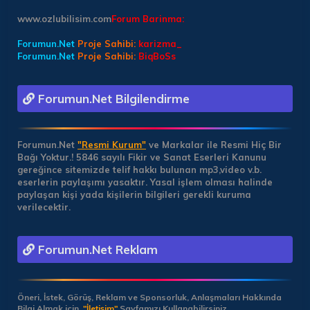
www.ozlubilisim.com
Forum Barinma:
Forumun.Net
Proje Sahibi:
karizma_
Forumun.Net
Proje Sahibi:
BiqBoSs
Forumun.Net Bilgilendirme
Forumun.Net
"Resmi Kurum"
ve Markalar ile Resmi Hiç Bir
Bağı Yoktur.!
5846 sayılı Fikir ve Sanat Eserleri Kanunu
gereğince sitemizde telif hakkı bulunan mp3,video v.b.
eserlerin paylaşımı yasaktır. Yasal işlem olması halinde
paylaşan kişi yada kişilerin bilgileri gerekli kuruma
verilecektir.
Forumun.Net Reklam
Öneri, İstek, Görüş, Reklam ve Sponsorluk, Anlaşmaları Hakkında
Bilgi Almak için,
"İletişim"
Sayfamızı Kullanabilirsiniz.