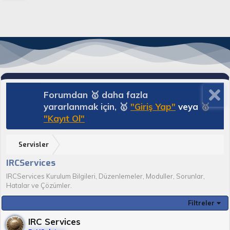
Forumdan 🥇 daha fazla
yararlanmak için, 🥇
"Giriş Yap"
veya
🥇
"Kayıt Ol"
Servisler
IRCServices
IRCServices Kurulum Bilgileri, Düzenlemeler, Moduller, Sorunlar,
Hatalar ve Çözümler.
Filtreler
IRC Services