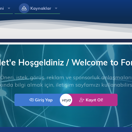
ni
Kaynaklar
t'e Hoşgeldiniz / Welcome to F
Öneri, istek, görüş, reklam ve sponsorluk anlaşmaları
ında bilgi almak için, iletişim sayfamızı kullanabilirs
Giriş Yap
veya
Kayıt Ol!