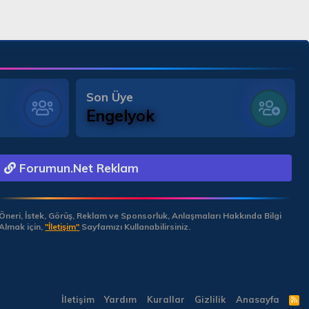
Son Üye
Engelyok
Forumun.Net Reklam
Öneri, İstek, Görüş, Reklam ve Sponsorluk, Anlaşmaları Hakkında Bilgi
Almak için,
"İletişim"
Sayfamızı Kullanabilirsiniz.
İletişim
Yardım
Kurallar
Gizlilik
Anasayfa
R
S