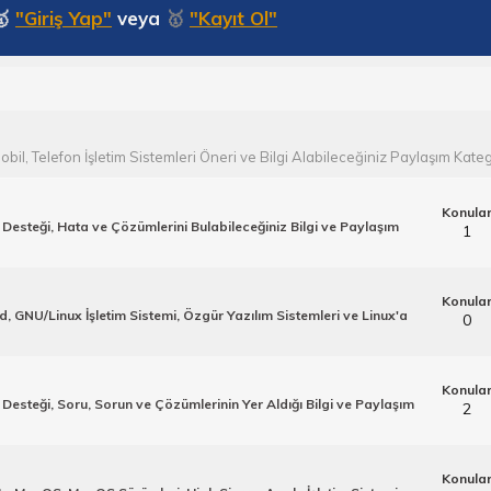
🥇
"Giriş Yap"
veya
🥇
"Kayıt Ol"
 Mobil, Telefon İşletim Sistemleri Öneri ve Bilgi Alabileceğiniz Paylaşım Kateg
Konula
Desteği, Hata ve Çözümlerini Bulabileceğiniz Bilgi ve Paylaşım
1
Konula
 GNU/Linux İşletim Sistemi, Özgür Yazılım Sistemleri ve Linux'a
0
Konula
Desteği, Soru, Sorun ve Çözümlerinin Yer Aldığı Bilgi ve Paylaşım
2
Konula