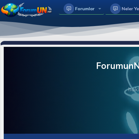
Forumlar
Neler Ye
ForumunNe
hakk