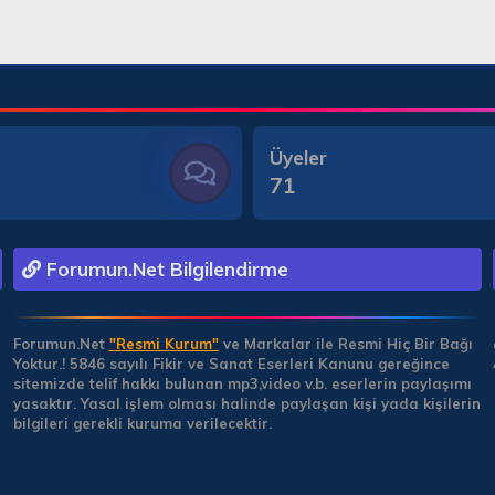
Üyeler
71
Forumun.Net Bilgilendirme
Forumun.Net
"Resmi Kurum"
ve Markalar ile Resmi Hiç Bir Bağı
Yoktur.!
5846 sayılı Fikir ve Sanat Eserleri Kanunu gereğince
sitemizde telif hakkı bulunan mp3,video v.b. eserlerin paylaşımı
yasaktır. Yasal işlem olması halinde paylaşan kişi yada kişilerin
bilgileri gerekli kuruma verilecektir.