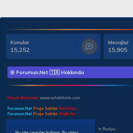
Konular
Mesajlar
15,252
15,905
Forumun.Net 🇹🇷 Hakkında
Forum Barinma:
www.ozlubilisim.com
Forumun.Net
Proje Sahibi:
karizma_
Forumun.Net
Proje Sahibi:
BiqBoSs
Türkçe (TR)
✨ Chat Sohbet
✨ Chat Sohbet
✨ Radyo
Bu site çerezler kullanır. Bu siteyi