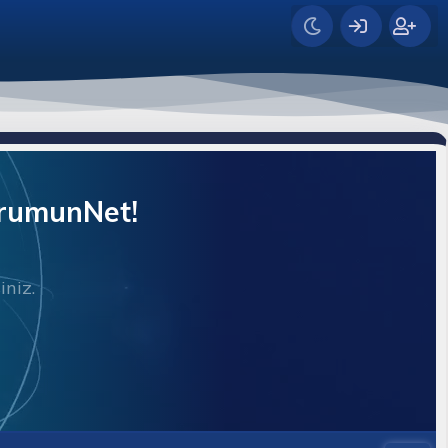
orumunNet!
iniz.