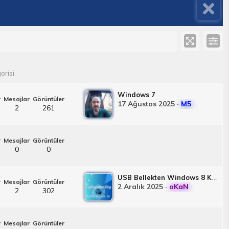
orisi.
Windows 7
r
Mesajlar
Görüntüler
17 Ağustos 2025
M5
2
261
r
Mesajlar
Görüntüler
0
0
USB Bellekten Windows 8 Kurulumu [Resimli Anlatım]
r
Mesajlar
Görüntüler
2 Aralık 2025
oKaN
2
302
r
Mesajlar
Görüntüler