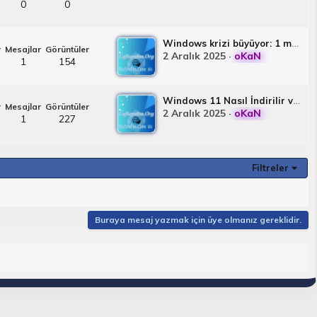
0
0
Windows krizi büyüyor: 1 milyar PC Windows 10'da
r
Mesajlar
Görüntüler
2 Aralık 2025
oKaN
1
154
Windows 11 Nasıl İndirilir ve Kurulur.
r
Mesajlar
Görüntüler
2 Aralık 2025
oKaN
1
227
Filtreler
Buraya mesaj yazmak için üye olmanız gereklidir.