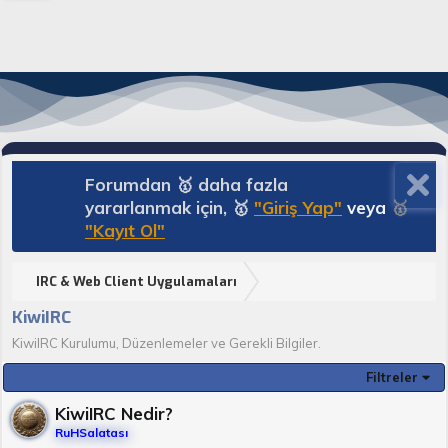
Forumdan 🥇 daha fazla
yararlanmak için, 🥇
"Giriş Yap"
veya
🥇
"Kayıt Ol"
IRC & Web Client Uygulamaları
KiwiIRC
KiwiIRC Kurulumu, Düzenlemeler ve Gerekli Bilgiler.
Filtreler
KiwiIRC Nedir?
RuHSalatası