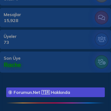
Mesajlar
15,928
Üyeler
73
Son Üye
Rache
Forumun.Net 🇹🇷 Hakkında