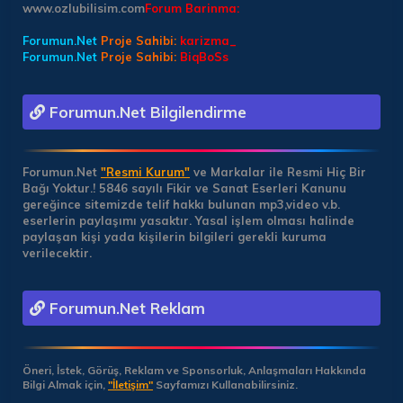
www.ozlubilisim.com
Forum Barinma:
Forumun.Net
Proje Sahibi:
karizma_
Forumun.Net
Proje Sahibi:
BiqBoSs
Forumun.Net Bilgilendirme
Forumun.Net
"Resmi Kurum"
ve Markalar ile Resmi Hiç Bir
Bağı Yoktur.!
5846 sayılı Fikir ve Sanat Eserleri Kanunu
gereğince sitemizde telif hakkı bulunan mp3,video v.b.
eserlerin paylaşımı yasaktır. Yasal işlem olması halinde
paylaşan kişi yada kişilerin bilgileri gerekli kuruma
verilecektir.
Forumun.Net Reklam
Öneri, İstek, Görüş, Reklam ve Sponsorluk, Anlaşmaları Hakkında
Bilgi Almak için,
"İletişim"
Sayfamızı Kullanabilirsiniz.