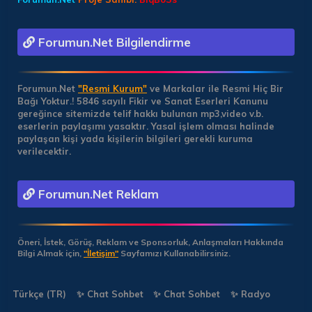
Forumun.Net Bilgilendirme
Forumun.Net
"Resmi Kurum"
ve Markalar ile Resmi Hiç Bir
Bağı Yoktur.!
5846 sayılı Fikir ve Sanat Eserleri Kanunu
gereğince sitemizde telif hakkı bulunan mp3,video v.b.
eserlerin paylaşımı yasaktır. Yasal işlem olması halinde
paylaşan kişi yada kişilerin bilgileri gerekli kuruma
verilecektir.
Forumun.Net Reklam
Öneri, İstek, Görüş, Reklam ve Sponsorluk, Anlaşmaları Hakkında
Bilgi Almak için,
"İletişim"
Sayfamızı Kullanabilirsiniz.
Türkçe (TR)
✨ Chat Sohbet
✨ Chat Sohbet
✨ Radyo