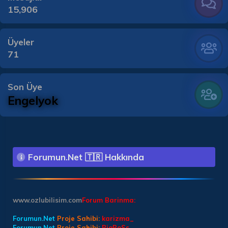
15,906
Üyeler
71
Son Üye
Engelyok
Forumun.Net 🇹🇷 Hakkında
www.ozlubilisim.com
Forum Barinma:
Forumun.Net
Proje Sahibi:
karizma_
Forumun.Net
Proje Sahibi:
BiqBoSs