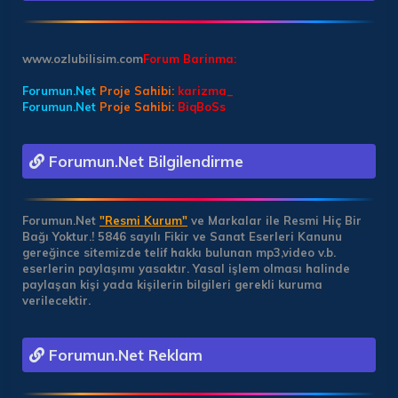
www.ozlubilisim.com
Forum Barinma:
Forumun.Net
Proje Sahibi:
karizma_
Forumun.Net
Proje Sahibi:
BiqBoSs
Forumun.Net Bilgilendirme
Forumun.Net
"Resmi Kurum"
ve Markalar ile Resmi Hiç Bir
Bağı Yoktur.!
5846 sayılı Fikir ve Sanat Eserleri Kanunu
gereğince sitemizde telif hakkı bulunan mp3,video v.b.
eserlerin paylaşımı yasaktır. Yasal işlem olması halinde
paylaşan kişi yada kişilerin bilgileri gerekli kuruma
verilecektir.
Forumun.Net Reklam