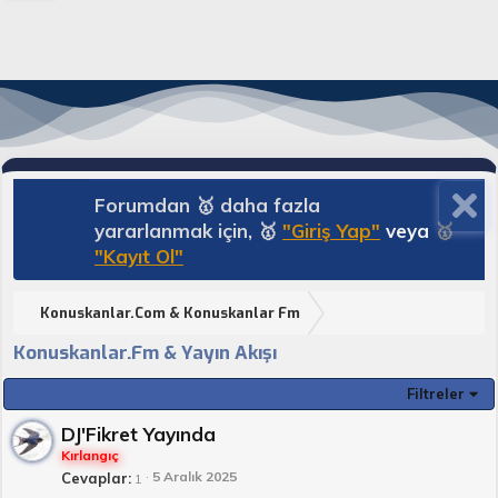
Forumdan 🥇 daha fazla
yararlanmak için, 🥇
"Giriş Yap"
veya
🥇
"Kayıt Ol"
Konuskanlar.Com & Konuskanlar Fm
Konuskanlar.Fm & Yayın Akışı
Filtreler
DJ'Fikret Yayında
Kırlangıç
5 Aralık 2025
Cevaplar
1