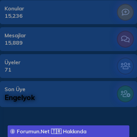
Konular
15,236
Mesajlar
15,889
Üyeler
71
Son Üye
Engelyok
Forumun.Net 🇹🇷 Hakkında