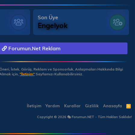
Son Üye
Engelyok
Forumun.Net Reklam
Öneri, İstek, Görüş, Reklam ve Sponsorluk, Anlaşmaları Hakkında Bilgi
Almak için,
"İletişim"
Sayfamızı Kullanabilirsiniz.
İletişim
Yardım
Kurallar
Gizlilik
Anasayfa
R
S
S
Copyright © 2026 🎭 Forumun.NET - Tüm Hakları Saklıdır!