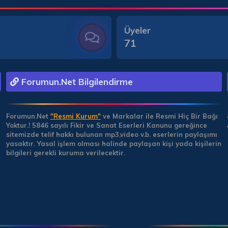
Üyeler
71
Forumun.Net Bilgilendirme
Forumun.Net
"Resmi Kurum"
ve Markalar ile Resmi Hiç Bir Bağı
Yoktur.!
5846 sayılı Fikir ve Sanat Eserleri Kanunu gereğince
sitemizde telif hakkı bulunan mp3,video v.b. eserlerin paylaşımı
yasaktır. Yasal işlem olması halinde paylaşan kişi yada kişilerin
bilgileri gerekli kuruma verilecektir.