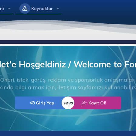
ni
Kaynaklar
t'e Hoşgeldiniz / Welcome to F
Öneri, istek, görüş, reklam ve sponsorluk anlaşmaları
ında bilgi almak için, iletişim sayfamızı kullanabilirs
Giriş Yap
veya
Kayıt Ol!