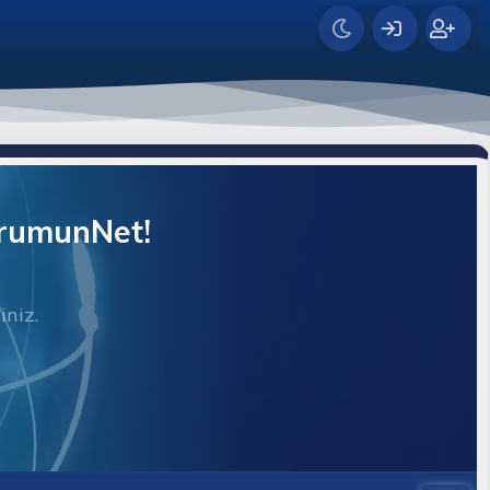
orumunNet!
iniz.