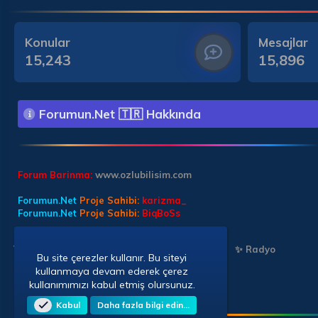
Konular
Mesajlar
15,243
15,896
Forumun.Net 🇹🇷 Hakkında
Forum Barinma:
www.ozlubilisim.com
Forumun.Net
Proje Sahibi:
karizma_
Forumun.Net
Proje Sahibi:
BiqBoSs
Türkçe (TR)
✨ Chat Sohbet
✨ Chat Sohbet
✨ Radyo
Bu site çerezler kullanır. Bu siteyi
kullanmaya devam ederek çerez
kullanımımızı kabul etmiş olursunuz.
Kabul
Daha fazla bilgi edin…