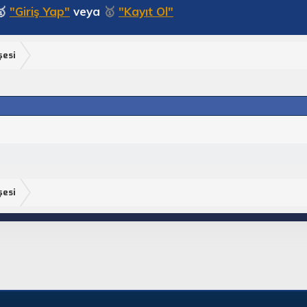
🥇
"Giriş Yap"
veya
🥇
"Kayıt Ol"
şesi
şesi