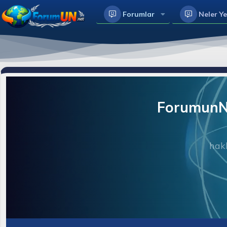
Forumlar
Neler Ye
ForumunNe
hakk