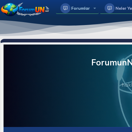
Forumlar
Neler Ye
ForumunNe
hakk