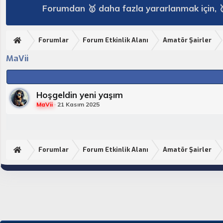
Forumdan 🥇 daha fazla yararlanmak için, 
Forumlar
Forum Etkinlik Alanı
Amatör Şairler
MaVii
Hoşgeldin yeni yaşım
MaVii
21 Kasım 2025
Forumlar
Forum Etkinlik Alanı
Amatör Şairler