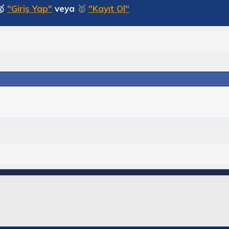
🥇
"Giriş Yap"
veya
🥇
"Kayıt Ol"