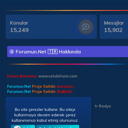
Konular
Mesajlar
15,249
15,902
Forumun.Net 🇹🇷 Hakkında
Forum Barinma:
www.ozlubilisim.com
Forumun.Net
Proje Sahibi:
karizma_
Forumun.Net
Proje Sahibi:
BiqBoSs
Türkçe (TR)
✨ Chat Sohbet
✨ Chat Sohbet
✨ Radyo
Bu site çerezler kullanır. Bu siteyi
kullanmaya devam ederek çerez
kullanımımızı kabul etmiş olursunuz.