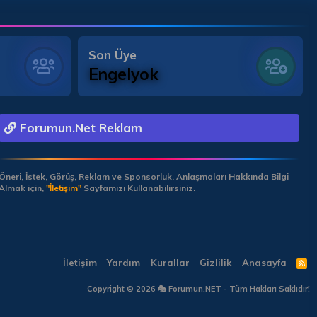
Son Üye
Engelyok
Forumun.Net Reklam
Öneri, İstek, Görüş, Reklam ve Sponsorluk, Anlaşmaları Hakkında Bilgi
Almak için,
"İletişim"
Sayfamızı Kullanabilirsiniz.
İletişim
Yardım
Kurallar
Gizlilik
Anasayfa
R
S
S
Copyright © 2026 🎭 Forumun.NET - Tüm Hakları Saklıdır!