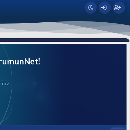
orumunNet!
iniz.