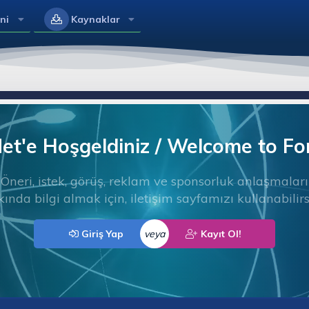
ni
Kaynaklar
t'e Hoşgeldiniz / Welcome to F
Öneri, istek, görüş, reklam ve sponsorluk anlaşmaları
ında bilgi almak için, iletişim sayfamızı kullanabilirs
Giriş Yap
veya
Kayıt Ol!