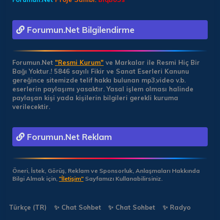
Forumun.Net Bilgilendirme
Forumun.Net
"Resmi Kurum"
ve Markalar ile Resmi Hiç Bir
Bağı Yoktur.!
5846 sayılı Fikir ve Sanat Eserleri Kanunu
gereğince sitemizde telif hakkı bulunan mp3,video v.b.
eserlerin paylaşımı yasaktır. Yasal işlem olması halinde
paylaşan kişi yada kişilerin bilgileri gerekli kuruma
verilecektir.
Forumun.Net Reklam
Öneri, İstek, Görüş, Reklam ve Sponsorluk, Anlaşmaları Hakkında
Bilgi Almak için,
"İletişim"
Sayfamızı Kullanabilirsiniz.
Türkçe (TR)
✨ Chat Sohbet
✨ Chat Sohbet
✨ Radyo