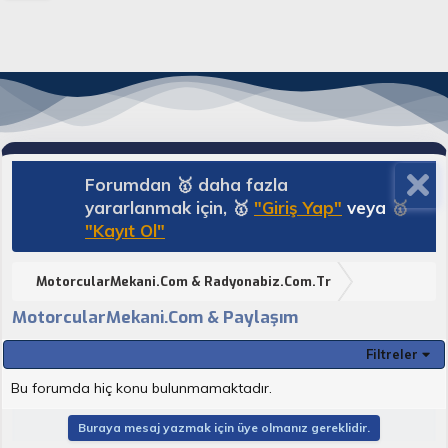
Forumdan 🥇 daha fazla
yararlanmak için, 🥇
"Giriş Yap"
veya
🥇
"Kayıt Ol"
MotorcularMekani.Com & Radyonabiz.Com.Tr
MotorcularMekani.Com & Paylaşım
Filtreler
Bu forumda hiç konu bulunmamaktadır.
Buraya mesaj yazmak için üye olmanız gereklidir.