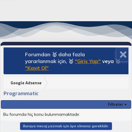
Forumdan 🥇 daha fazla
yararlanmak için, 🥇
"Giriş Yap"
veya
🥇
"Kayıt Ol"
Google Adsense
Programmatic
Filtreler
Bu forumda hiç konu bulunmamaktadır.
Buraya mesaj yazmak için üye olmanız gereklidir.