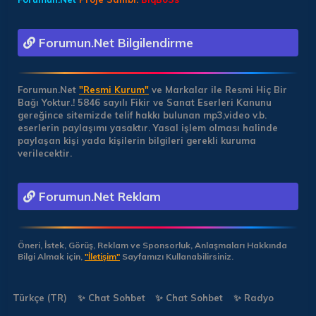
Forumun.Net Bilgilendirme
Forumun.Net
"Resmi Kurum"
ve Markalar ile Resmi Hiç Bir
Bağı Yoktur.!
5846 sayılı Fikir ve Sanat Eserleri Kanunu
gereğince sitemizde telif hakkı bulunan mp3,video v.b.
eserlerin paylaşımı yasaktır. Yasal işlem olması halinde
paylaşan kişi yada kişilerin bilgileri gerekli kuruma
verilecektir.
Forumun.Net Reklam
Öneri, İstek, Görüş, Reklam ve Sponsorluk, Anlaşmaları Hakkında
Bilgi Almak için,
"İletişim"
Sayfamızı Kullanabilirsiniz.
Türkçe (TR)
✨ Chat Sohbet
✨ Chat Sohbet
✨ Radyo