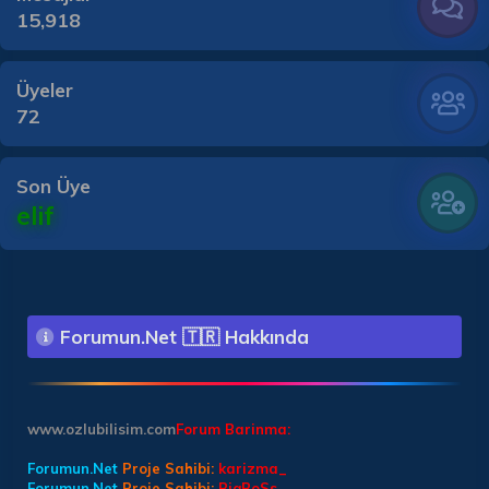
15,918
Üyeler
72
Son Üye
elif
Forumun.Net 🇹🇷 Hakkında
www.ozlubilisim.com
Forum Barinma:
Forumun.Net
Proje Sahibi:
karizma_
Forumun.Net
Proje Sahibi:
BiqBoSs