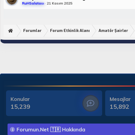
RuHSalatası
21 Kasım 2025
Forumlar
Forum Etkinlik Alanı
Amatör Şairler
Konular
Mesajlar
15,239
15,892
Forumun.Net 🇹🇷 Hakkında