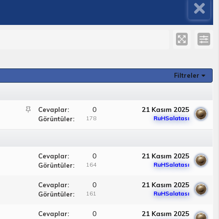
Filtreler
S
0
21 Kasım 2025
Cevaplar
a
178
RuHSalatası
Görüntüler
b
i
t
0
21 Kasım 2025
Cevaplar
164
RuHSalatası
Görüntüler
0
21 Kasım 2025
Cevaplar
161
RuHSalatası
Görüntüler
0
21 Kasım 2025
Cevaplar