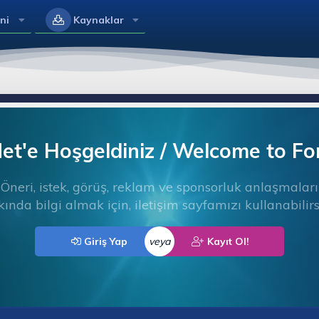
ni
Kaynaklar
t'e Hoşgeldiniz / Welcome to F
Öneri, istek, görüş, reklam ve sponsorluk anlaşmaları
ında bilgi almak için, iletişim sayfamızı kullanabilirs
Giriş Yap
veya
Kayıt Ol!