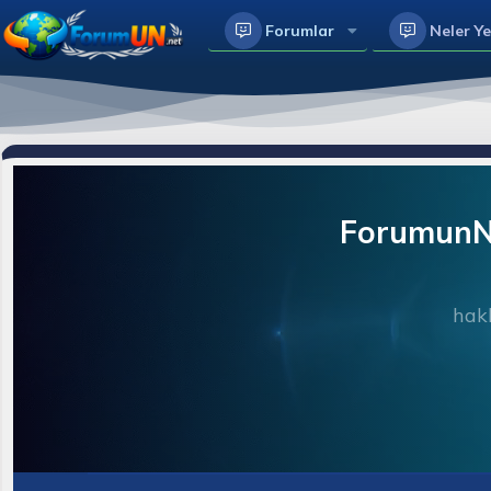
Forumlar
Neler Ye
ForumunNe
hakk