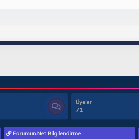
Üyeler
71
Forumun.Net Bilgilendirme