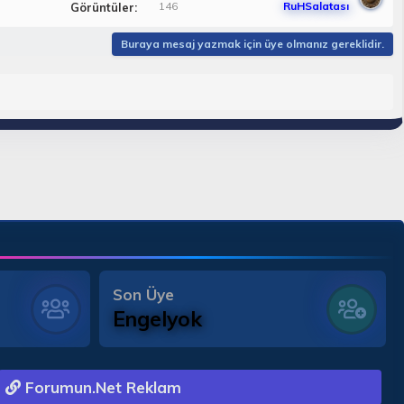
146
RuHSalatası
Görüntüler
Buraya mesaj yazmak için üye olmanız gereklidir.
Son Üye
Engelyok
Forumun.Net Reklam