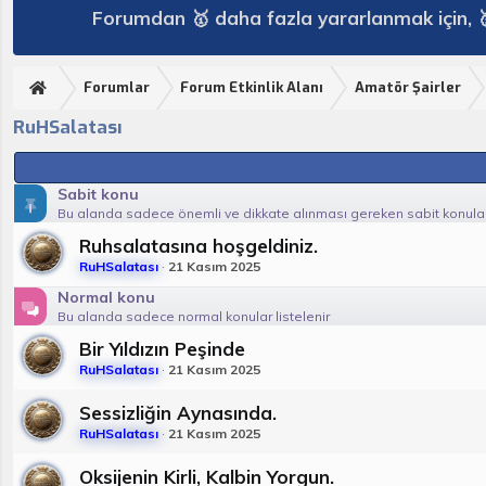
Forumdan 🥇 daha fazla yararlanmak için, 
Forumlar
Forum Etkinlik Alanı
Amatör Şairler
RuHSalatası
Sabit konu
Bu alanda sadece önemli ve dikkate alınması gereken sabit konular 
Ruhsalatasına hoşgeldiniz.
RuHSalatası
21 Kasım 2025
Normal konu
Bu alanda sadece normal konular listelenir
Bir Yıldızın Peşinde
RuHSalatası
21 Kasım 2025
Sessizliğin Aynasında.
RuHSalatası
21 Kasım 2025
Oksijenin Kirli, Kalbin Yorgun.