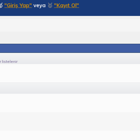
🥇
"Giriş Yap"
veya
🥇
"Kayıt Ol"
listelenir