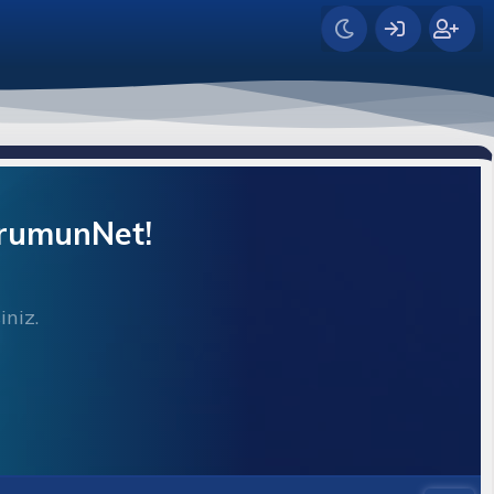
orumunNet!
iniz.