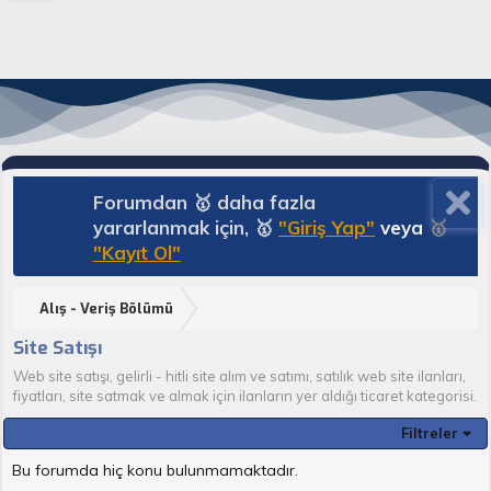
Forumdan 🥇 daha fazla
yararlanmak için, 🥇
"Giriş Yap"
veya
🥇
"Kayıt Ol"
Alış - Veriş Bölümü
Site Satışı
Web site satışı, gelirli - hitli site alım ve satımı, satılık web site ilanları,
fiyatları, site satmak ve almak için ilanların yer aldığı ticaret kategorisi.
Filtreler
Bu forumda hiç konu bulunmamaktadır.