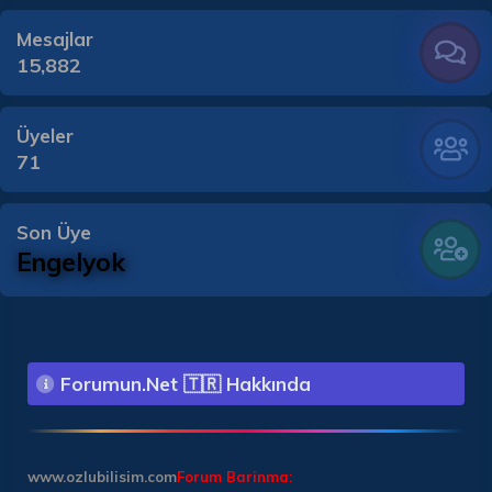
Mesajlar
15,882
Üyeler
71
Son Üye
Engelyok
Forumun.Net 🇹🇷 Hakkında
www.ozlubilisim.com
Forum Barinma: