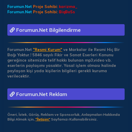
Forumun.Net
Proje Sahibi:
karizma_
Forumun.Net
Proje Sahibi:
BiqBoSs
Forumun.Net Bilgilendirme
Forumun.Net
"Resmi Kurum"
ve Markalar ile Resmi Hiç Bir
Bağı Yoktur.!
5846 sayılı Fikir ve Sanat Eserleri Kanunu
gereğince sitemizde telif hakkı bulunan mp3,video v.b.
eserlerin paylaşımı yasaktır. Yasal işlem olması halinde
paylaşan kişi yada kişilerin bilgileri gerekli kuruma
verilecektir.
Forumun.Net Reklam
Öneri, İstek, Görüş, Reklam ve Sponsorluk, Anlaşmaları Hakkında
Bilgi Almak için,
"İletişim"
Sayfamızı Kullanabilirsiniz.