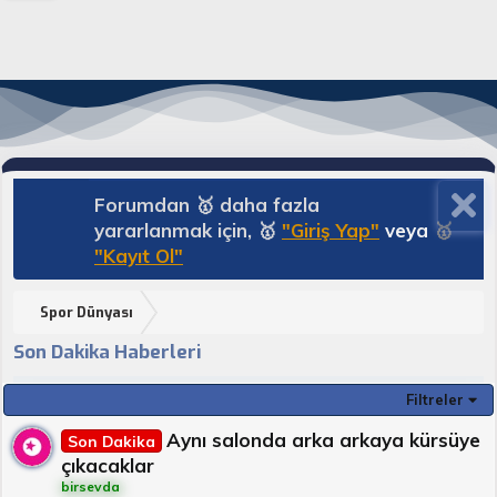
Forumdan 🥇 daha fazla
yararlanmak için, 🥇
"Giriş Yap"
veya
🥇
"Kayıt Ol"
Spor Dünyası
Son Dakika Haberleri
Filtreler
Aynı salonda arka arkaya kürsüye
Son Dakika
çıkacaklar
birsevda