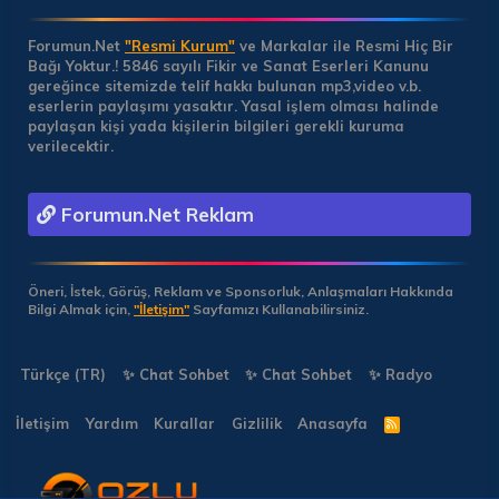
Forumun.Net
"Resmi Kurum"
ve Markalar ile Resmi Hiç Bir
Bağı Yoktur.!
5846 sayılı Fikir ve Sanat Eserleri Kanunu
gereğince sitemizde telif hakkı bulunan mp3,video v.b.
eserlerin paylaşımı yasaktır. Yasal işlem olması halinde
paylaşan kişi yada kişilerin bilgileri gerekli kuruma
verilecektir.
Forumun.Net Reklam
Öneri, İstek, Görüş, Reklam ve Sponsorluk, Anlaşmaları Hakkında
Bilgi Almak için,
"İletişim"
Sayfamızı Kullanabilirsiniz.
Türkçe (TR)
✨ Chat Sohbet
✨ Chat Sohbet
✨ Radyo
İletişim
Yardım
Kurallar
Gizlilik
Anasayfa
R
S
S