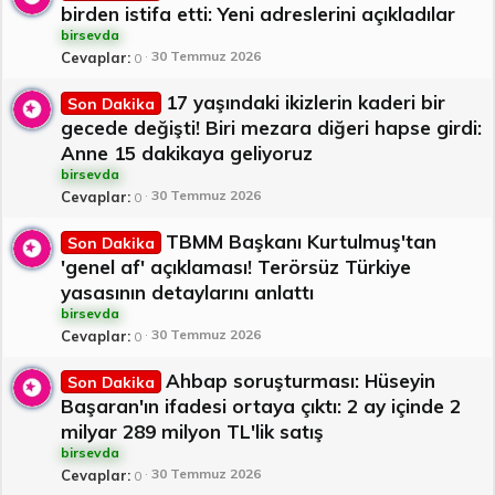
birden istifa etti: Yeni adreslerini açıkladılar
birsevda
30 Temmuz 2026
Cevaplar
0
17 yaşındaki ikizlerin kaderi bir
Son Dakika
gecede değişti! Biri mezara diğeri hapse girdi:
Anne 15 dakikaya geliyoruz
birsevda
30 Temmuz 2026
Cevaplar
0
TBMM Başkanı Kurtulmuş'tan
Son Dakika
'genel af' açıklaması! Terörsüz Türkiye
yasasının detaylarını anlattı
birsevda
30 Temmuz 2026
Cevaplar
0
Ahbap soruşturması: Hüseyin
Son Dakika
Başaran'ın ifadesi ortaya çıktı: 2 ay içinde 2
milyar 289 milyon TL'lik satış
birsevda
30 Temmuz 2026
Cevaplar
0