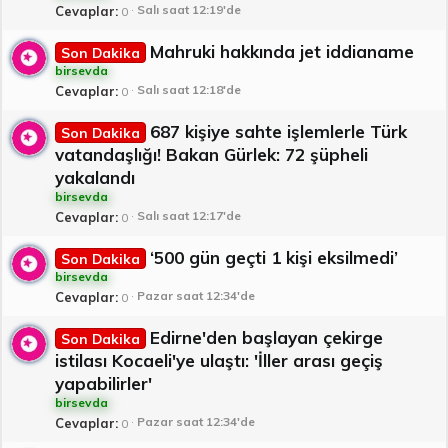
Salı saat 12:19'de
Cevaplar
0
Mahruki hakkında jet iddianame
Son Dakika
birsevda
Salı saat 12:18'de
Cevaplar
0
687 kişiye sahte işlemlerle Türk
Son Dakika
vatandaşlığı! Bakan Gürlek: 72 şüpheli
yakalandı
birsevda
Salı saat 12:17'de
Cevaplar
0
‘500 gün geçti 1 kişi eksilmedi’
Son Dakika
birsevda
Pazar saat 12:34'de
Cevaplar
0
Edirne'den başlayan çekirge
Son Dakika
istilası Kocaeli'ye ulaştı: 'İller arası geçiş
yapabilirler'
birsevda
Pazar saat 12:34'de
Cevaplar
0