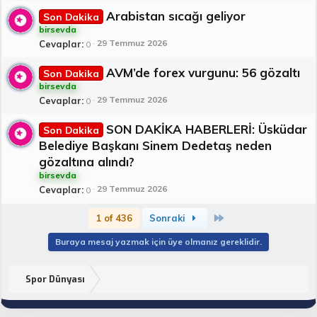
Arabistan sıcağı geliyor
Son Dakika
birsevda
29 Temmuz 2026
Cevaplar
0
AVM’de forex vurgunu: 56 gözaltı
Son Dakika
birsevda
29 Temmuz 2026
Cevaplar
0
SON DAKİKA HABERLERİ: Üsküdar
Son Dakika
Belediye Başkanı Sinem Dedetaş neden
gözaltına alındı?
birsevda
29 Temmuz 2026
Cevaplar
0
Son
1 of 436
Sonraki
Buraya mesaj yazmak için üye olmanız gereklidir.
Spor Dünyası