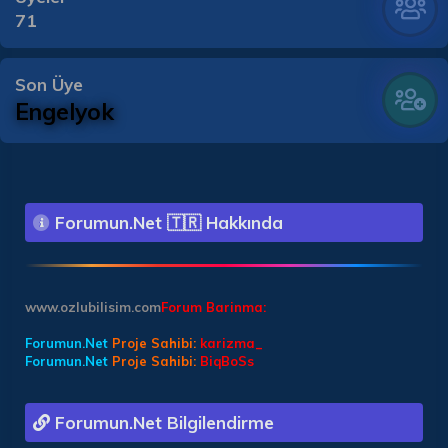
71
Son Üye
Engelyok
Forumun.Net 🇹🇷 Hakkında
www.ozlubilisim.com
Forum Barinma:
Forumun.Net
Proje Sahibi:
karizma_
Forumun.Net
Proje Sahibi:
BiqBoSs
Forumun.Net Bilgilendirme