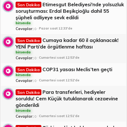
Etimesgut Belediyesi'nde yolsuzluk
Son Dakika
soruşturması: Erdal Beşikçioğlu dahil 55
şüpheli adliyeye sevk edildi
birsevda
Pazar saat 12:33'de
Cevaplar
0
Cumaya kadar 60 il açıklanacak!
Son Dakika
YENİ Parti’de örgütlenme haftası
birsevda
Cumartesi saat 12:53'de
Cevaplar
0
COP31 yasası Meclis’ten geçti
Son Dakika
birsevda
Cumartesi saat 12:52'de
Cevaplar
0
Para transferleri, hediyeler
Son Dakika
soruldu! Cem Küçük tutuklanarak cezaevine
gönderildi
birsevda
Cumartesi saat 12:51'de
Cevaplar
0