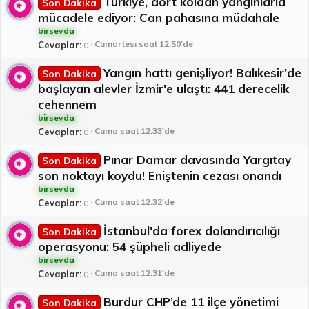
Türkiye, dört koldan yangınlarla
Son Dakika
mücadele ediyor: Can pahasına müdahale
birsevda
Cumartesi saat 12:50'de
Cevaplar
0
Yangın hattı genişliyor! Balıkesir'de
Son Dakika
başlayan alevler İzmir'e ulaştı: 441 derecelik
cehennem
birsevda
Cuma saat 12:33'de
Cevaplar
0
Pınar Damar davasında Yargıtay
Son Dakika
son noktayı koydu! Eniştenin cezası onandı
birsevda
Cuma saat 12:32'de
Cevaplar
0
İstanbul'da forex dolandırıcılığı
Son Dakika
operasyonu: 54 şüpheli adliyede
birsevda
Cuma saat 12:31'de
Cevaplar
0
Burdur CHP’de 11 ilçe yönetimi
Son Dakika