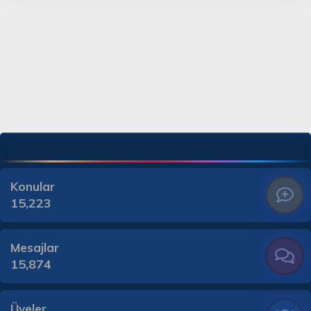
Konular
15,223
Mesajlar
15,874
Üyeler