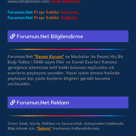
www.ozlubilisim.com
Forum Barinma:
Forumun.Net
Proje Sahibi:
karizma_
Forumun.Net
Proje Sahibi:
BiqBoSs
Forumun.Net Bilgilendirme
Forumun.Net
"Resmi Kurum"
ve Markalar ile Resmi Hiç Bir
Bağı Yoktur.!
5846 sayılı Fikir ve Sanat Eserleri Kanunu
gereğince sitemizde telif hakkı bulunan mp3,video v.b.
eserlerin paylaşımı yasaktır. Yasal işlem olması halinde
paylaşan kişi yada kişilerin bilgileri gerekli kuruma
verilecektir.
Forumun.Net Reklam
Öneri, İstek, Görüş, Reklam ve Sponsorluk, Anlaşmaları Hakkında
Bilgi Almak için,
"İletişim"
Sayfamızı Kullanabilirsiniz.