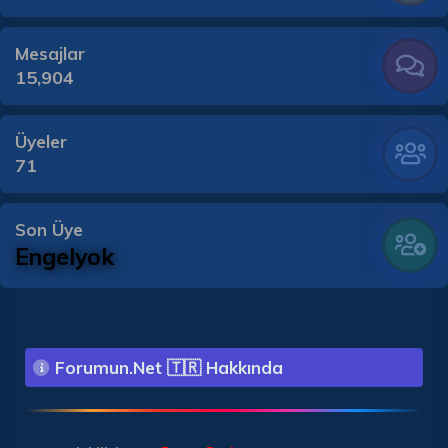
Mesajlar
15,904
Üyeler
71
Son Üye
Engelyok
Forumun.Net 🇹🇷 Hakkında