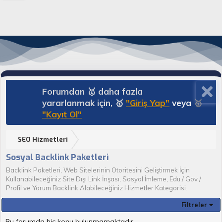
Forumdan 🥇 daha fazla
yararlanmak için, 🥇
"Giriş Yap"
veya
🥇
"Kayıt Ol"
SEO Hizmetleri
Sosyal Backlink Paketleri
Backlink Paketleri, Web Sitelerinin Otoritesini Geliştirmek İçin
Kullanabileceğiniz Site Dışı Link İnşası, Sosyal İmleme, Edu / Gov /
Profil ve Yorum Backlink Alabileceğiniz Hizmetler Kategorisi.
Filtreler
Bu forumda hiç konu bulunmamaktadır.