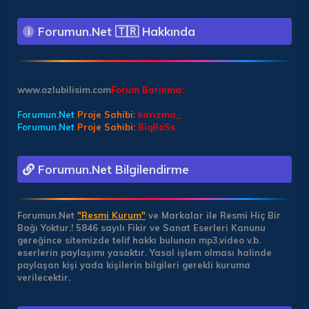
Forumun.Net 🇹🇷 Hakkında
www.ozlubilisim.com
Forum Barinma:
Forumun.Net
Proje Sahibi:
karizma_
Forumun.Net
Proje Sahibi:
BiqBoSs
Forumun.Net Bilgilendirme
Forumun.Net
"Resmi Kurum"
ve Markalar ile Resmi Hiç Bir
Bağı Yoktur.!
5846 sayılı Fikir ve Sanat Eserleri Kanunu
gereğince sitemizde telif hakkı bulunan mp3,video v.b.
eserlerin paylaşımı yasaktır. Yasal işlem olması halinde
paylaşan kişi yada kişilerin bilgileri gerekli kuruma
verilecektir.