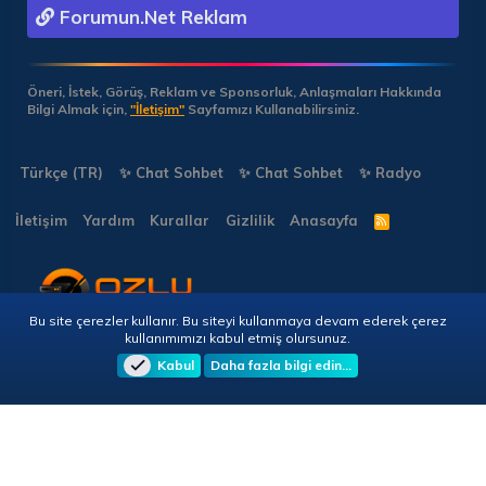
Forumun.Net Reklam
Öneri, İstek, Görüş, Reklam ve Sponsorluk, Anlaşmaları Hakkında
Bilgi Almak için,
"İletişim"
Sayfamızı Kullanabilirsiniz.
Türkçe (TR)
✨ Chat Sohbet
✨ Chat Sohbet
✨ Radyo
İletişim
Yardım
Kurallar
Gizlilik
Anasayfa
R
S
S
Bu site çerezler kullanır. Bu siteyi kullanmaya devam ederek çerez
Copyright © 2026 🎭 Forumun.NET - Tüm Hakları Saklıdır!
kullanımımızı kabul etmiş olursunuz.
Kabul
Daha fazla bilgi edin…