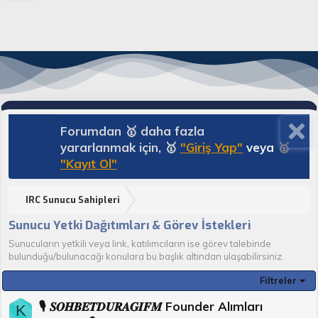
Forumdan 🥇 daha fazla
yararlanmak için, 🥇
"Giriş Yap"
veya
🥇
"Kayıt Ol"
IRC Sunucu Sahipleri
Sunucu Yetki Dağıtımları & Görev İstekleri
Sunucuların yetkili veya link, katılımcıların ise görev talebinde
bulunduğu/bulunacağı konulara bu başlık altından ulaşabilirsiniz.
Filtreler
🎙️ 𝑺𝑶𝑯𝑩𝑬𝑻𝑫𝑼𝑹𝑨𝑮𝑰𝑭𝑴 Founder Alımları
K