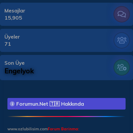
Mesajlar
15,905
Üyeler
71
Son Üye
Engelyok
Forumun.Net 🇹🇷 Hakkında
www.ozlubilisim.com
Forum Barinma: