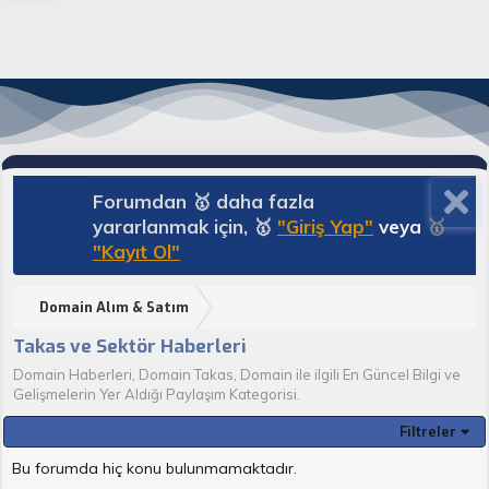
Forumdan 🥇 daha fazla
yararlanmak için, 🥇
"Giriş Yap"
veya
🥇
"Kayıt Ol"
Domain Alım & Satım
Takas ve Sektör Haberleri
Domain Haberleri, Domain Takas, Domain ile ilgili En Güncel Bilgi ve
Gelişmelerin Yer Aldığı Paylaşım Kategorisi.
Filtreler
Bu forumda hiç konu bulunmamaktadır.