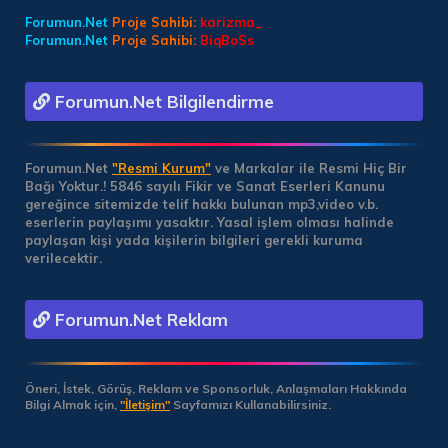
Forumun.Net
Proje Sahibi:
karizma_
Forumun.Net
Proje Sahibi:
BiqBoSs
Forumun.Net Bilgilendirme
Forumun.Net
"Resmi Kurum"
ve Markalar ile Resmi Hiç Bir
Bağı Yoktur.!
5846 sayılı Fikir ve Sanat Eserleri Kanunu
gereğince sitemizde telif hakkı bulunan mp3,video v.b.
eserlerin paylaşımı yasaktır. Yasal işlem olması halinde
paylaşan kişi yada kişilerin bilgileri gerekli kuruma
verilecektir.
Forumun.Net Reklam
Öneri, İstek, Görüş, Reklam ve Sponsorluk, Anlaşmaları Hakkında
Bilgi Almak için,
"İletişim"
Sayfamızı Kullanabilirsiniz.