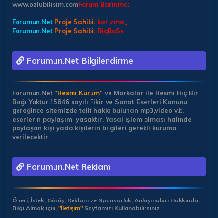
www.ozlubilisim.com
Forum Barinma:
Forumun.Net
Proje Sahibi:
karizma_
Forumun.Net
Proje Sahibi:
BiqBoSs
Forumun.Net Bilgilendirme
Forumun.Net
"Resmi Kurum"
ve Markalar ile Resmi Hiç Bir
Bağı Yoktur.!
5846 sayılı Fikir ve Sanat Eserleri Kanunu
gereğince sitemizde telif hakkı bulunan mp3,video v.b.
eserlerin paylaşımı yasaktır. Yasal işlem olması halinde
paylaşan kişi yada kişilerin bilgileri gerekli kuruma
verilecektir.
Forumun.Net Reklam
Öneri, İstek, Görüş, Reklam ve Sponsorluk, Anlaşmaları Hakkında
Bilgi Almak için,
"İletişim"
Sayfamızı Kullanabilirsiniz.