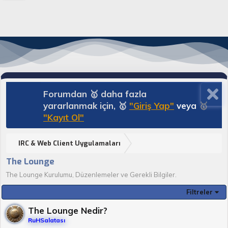
Forumdan 🥇 daha fazla
yararlanmak için, 🥇
"Giriş Yap"
veya
🥇
"Kayıt Ol"
IRC & Web Client Uygulamaları
The Lounge
The Lounge Kurulumu, Düzenlemeler ve Gerekli Bilgiler.
Filtreler
The Lounge Nedir?
RuHSalatası