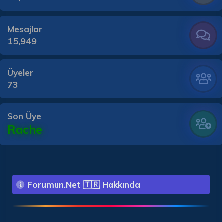
Mesajlar
15,949
Üyeler
73
Son Üye
Rache
Forumun.Net 🇹🇷 Hakkında