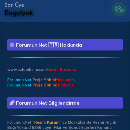
Son Üye
Engelyok
Forumun.Net 🇹🇷 Hakkında
www.ozlubilisim.com
Forum Barinma:
Forumun.Net
Proje Sahibi:
karizma_
Forumun.Net
Proje Sahibi:
BiqBoSs
Forumun.Net Bilgilendirme
Forumun.Net
"Resmi Kurum"
ve Markalar ile Resmi Hiç Bir
Bağı Yoktur.!
5846 sayılı Fikir ve Sanat Eserleri Kanunu