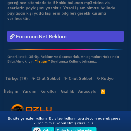
gereğince sitemizde telif hakkı bulunan mp3,video v.b.
eserlerin paylaşımı yasaktır. Yasal işlem olması halinde
paylaşan kişi yada kişilerin bilgileri gerekli kuruma
verilecektir.
Forumun.Net Reklam
Öneri, İstek, Görüş, Reklam ve Sponsorluk, Anlaşmaları Hakkında
Bilgi Almak için,
"İletişim"
Sayfamızı Kullanabilirsiniz.
Türkçe (TR)
✨ Chat Sohbet
✨ Chat Sohbet
✨ Radyo
İletişim
Yardım
Kurallar
Gizlilik
Anasayfa
R
S
S
Bu site çerezler kullanır. Bu siteyi kullanmaya devam ederek çerez
Copyright © 2026 🎭 Forumun.NET - Tüm Hakları Saklıdır!
kullanımımızı kabul etmiş olursunuz.
Kabul
Daha fazla bilgi edin…