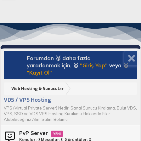
Forumdan 🥇 daha fazla
yararlanmak için, 🥇
"Giriş Yap"
veya
🥇
"Kayıt Ol"
Web Hosting & Sunucular
VDS / VPS Hosting
VPS (Virtual Private Server) Nedir, Sanal Sunucu Kiralama, Bulut VDS,
VPS, SSD ve VDS,VPS Hosting Kurulumu Hakkında Fikir
Alabileceğiniz Alım Satım Bölümü.
PvP Server
Konular
0
Mesajlar
0
Görüntüler
0