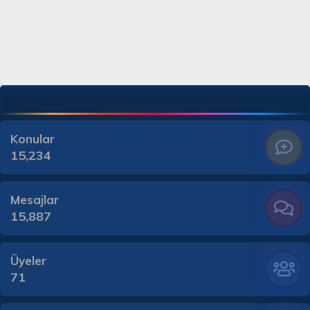
Konular
15,234
Mesajlar
15,887
Üyeler
71