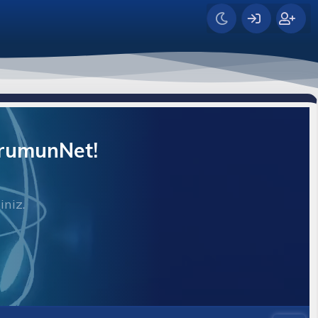
orumunNet!
iniz.