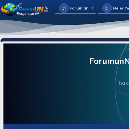
Forumlar
Neler Ye
ForumunNe
hakk