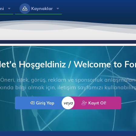
ni
Kaynaklar
t'e Hoşgeldiniz / Welcome to F
Öneri, istek, görüş, reklam ve sponsorluk anlaşmaları
ında bilgi almak için, iletişim sayfamızı kullanabilirs
Giriş Yap
veya
Kayıt Ol!