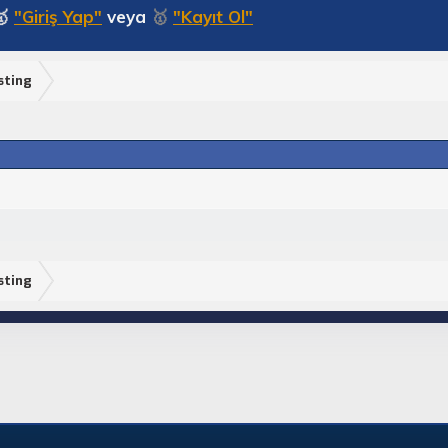
🥇
"Giriş Yap"
veya
🥇
"Kayıt Ol"
sting
sting