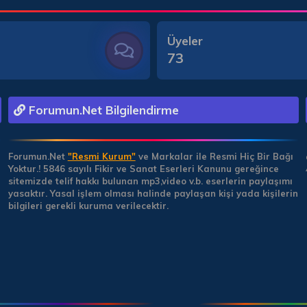
Üyeler
73
Forumun.Net Bilgilendirme
Forumun.Net
"Resmi Kurum"
ve Markalar ile Resmi Hiç Bir Bağı
Yoktur.!
5846 sayılı Fikir ve Sanat Eserleri Kanunu gereğince
sitemizde telif hakkı bulunan mp3,video v.b. eserlerin paylaşımı
yasaktır. Yasal işlem olması halinde paylaşan kişi yada kişilerin
bilgileri gerekli kuruma verilecektir.