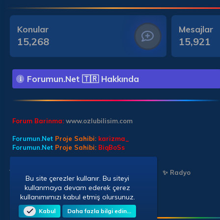
Konular
Mesajlar
15,268
15,921
Forumun.Net 🇹🇷 Hakkında
Forum Barinma:
www.ozlubilisim.com
Forumun.Net
Proje Sahibi:
karizma_
Forumun.Net
Proje Sahibi:
BiqBoSs
Türkçe (TR)
✨ Chat Sohbet
✨ Chat Sohbet
✨ Radyo
Bu site çerezler kullanır. Bu siteyi
kullanmaya devam ederek çerez
kullanımımızı kabul etmiş olursunuz.
Kabul
Daha fazla bilgi edin…