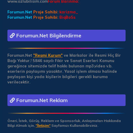
www.ozlubilisim.com
Forum Barinma:
Forumun.Net
Proje Sahibi:
karizma_
Forumun.Net
Proje Sahibi:
BiqBoSs
Forumun.Net Bilgilendirme
Forumun.Net
"Resmi Kurum"
ve Markalar ile Resmi Hiç Bir
Bağı Yoktur.!
5846 sayılı Fikir ve Sanat Eserleri Kanunu
gereğince sitemizde telif hakkı bulunan mp3,video v.b.
eserlerin paylaşımı yasaktır. Yasal işlem olması halinde
paylaşan kişi yada kişilerin bilgileri gerekli kuruma
verilecektir.
Forumun.Net Reklam
Öneri, İstek, Görüş, Reklam ve Sponsorluk, Anlaşmaları Hakkında
Bilgi Almak için,
"İletişim"
Sayfamızı Kullanabilirsiniz.