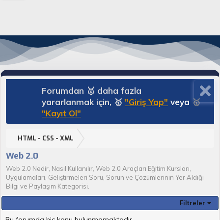
Forumdan 🥇 daha fazla
yararlanmak için, 🥇
"Giriş Yap"
veya
🥇
"Kayıt Ol"
HTML - CSS - XML
Web 2.0
Web 2.0 Nedir, Nasıl Kullanılır, Web 2.0 Araçları Eğitim Kursları,
Uygulamaları, Geliştirmeleri Soru, Sorun ve Çözümlerinin Yer Aldığı
Bilgi ve Paylaşım Kategorisi.
Filtreler
Bu forumda hiç konu bulunmamaktadır.