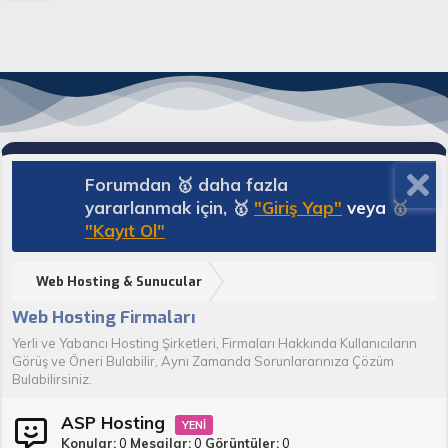
Forumdan 🥇 daha fazla
yararlanmak için, 🥇
"Giriş Yap"
veya
🥇
"Kayıt Ol"
Web Hosting & Sunucular
Web Hosting Firmaları
Yerli ve Yabancı Hosting Şirketleri, Firmaları Hakkında Kullanıcıların
Görüş ve Öneri Bulabilir, Aynı Zamanda Sorunlararınıza Çözüm
Bulabilirsiniz.
ASP Hosting
Konular
0
Mesajlar
0
Görüntüler
0