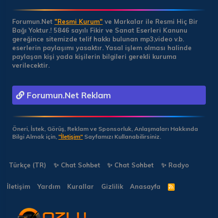
Forumun.Net
"Resmi Kurum"
ve Markalar ile Resmi Hiç Bir
Bağı Yoktur.!
5846 sayılı Fikir ve Sanat Eserleri Kanunu
gereğince sitemizde telif hakkı bulunan mp3,video v.b.
eserlerin paylaşımı yasaktır. Yasal işlem olması halinde
paylaşan kişi yada kişilerin bilgileri gerekli kuruma
verilecektir.
Forumun.Net Reklam
Öneri, İstek, Görüş, Reklam ve Sponsorluk, Anlaşmaları Hakkında
Bilgi Almak için,
"İletişim"
Sayfamızı Kullanabilirsiniz.
Türkçe (TR)
✨ Chat Sohbet
✨ Chat Sohbet
✨ Radyo
İletişim
Yardım
Kurallar
Gizlilik
Anasayfa
R
S
S