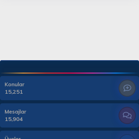
Konular
15,251
Mesajlar
15,904
Üyeler