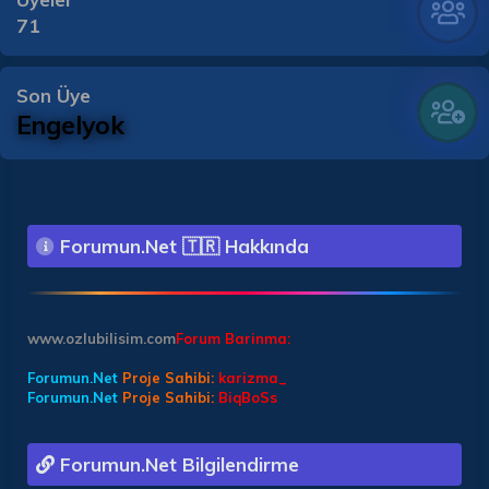
71
Son Üye
Engelyok
Forumun.Net 🇹🇷 Hakkında
www.ozlubilisim.com
Forum Barinma:
Forumun.Net
Proje Sahibi:
karizma_
Forumun.Net
Proje Sahibi:
BiqBoSs
Forumun.Net Bilgilendirme