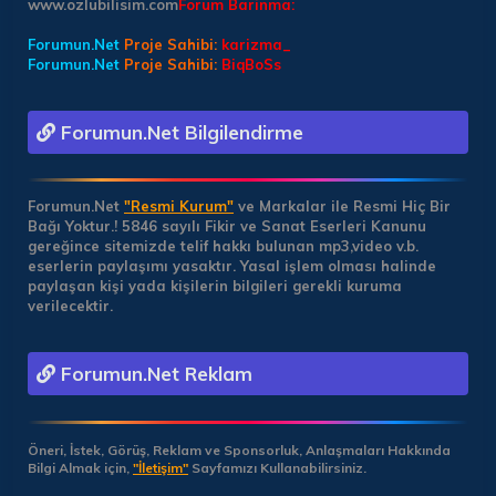
www.ozlubilisim.com
Forum Barinma:
Forumun.Net
Proje Sahibi:
karizma_
Forumun.Net
Proje Sahibi:
BiqBoSs
Forumun.Net Bilgilendirme
Forumun.Net
"Resmi Kurum"
ve Markalar ile Resmi Hiç Bir
Bağı Yoktur.!
5846 sayılı Fikir ve Sanat Eserleri Kanunu
gereğince sitemizde telif hakkı bulunan mp3,video v.b.
eserlerin paylaşımı yasaktır. Yasal işlem olması halinde
paylaşan kişi yada kişilerin bilgileri gerekli kuruma
verilecektir.
Forumun.Net Reklam
Öneri, İstek, Görüş, Reklam ve Sponsorluk, Anlaşmaları Hakkında
Bilgi Almak için,
"İletişim"
Sayfamızı Kullanabilirsiniz.