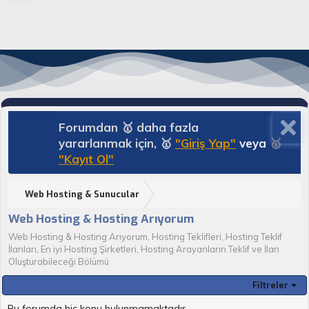
Forumdan 🥇 daha fazla
yararlanmak için, 🥇
"Giriş Yap"
veya
🥇
"Kayıt Ol"
Web Hosting & Sunucular
Web Hosting & Hosting Arıyorum
Web Hosting & Hosting Arıyorum, Hosting Teklifleri, Hosting Teklif
İlanları, En iyi Hosting Şirketleri, Hosting Arayanların Teklif ve İlan
Oluşturabileceği Bölümü
Filtreler
Bu forumda hiç konu bulunmamaktadır.