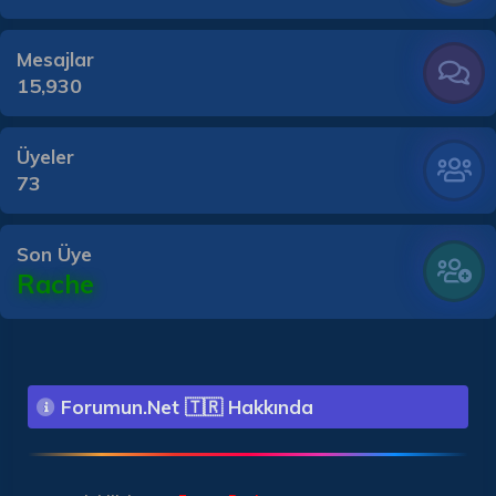
Mesajlar
15,930
Üyeler
73
Son Üye
Rache
Forumun.Net 🇹🇷 Hakkında