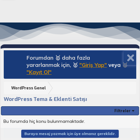
Forumdan 🥇 daha fazla
yararlanmak için, 🥇
"Giriş Yap"
veya
🥇
"Kayıt Ol"
WordPress Genel
WordPress Tema & Eklenti Satışı
Filtreler
Bu forumda hiç konu bulunmamaktadır.
Buraya mesaj yazmak için üye olmanız gereklidir.