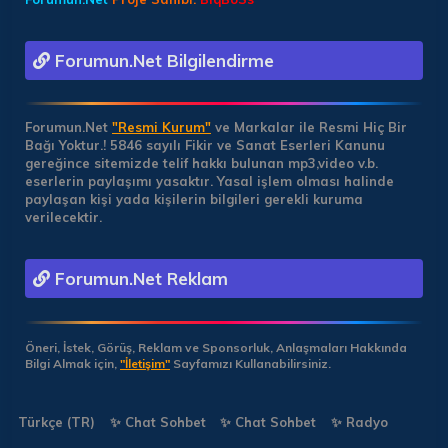
Forumun.Net Bilgilendirme
Forumun.Net
"Resmi Kurum"
ve Markalar ile Resmi Hiç Bir
Bağı Yoktur.!
5846 sayılı Fikir ve Sanat Eserleri Kanunu
gereğince sitemizde telif hakkı bulunan mp3,video v.b.
eserlerin paylaşımı yasaktır. Yasal işlem olması halinde
paylaşan kişi yada kişilerin bilgileri gerekli kuruma
verilecektir.
Forumun.Net Reklam
Öneri, İstek, Görüş, Reklam ve Sponsorluk, Anlaşmaları Hakkında
Bilgi Almak için,
"İletişim"
Sayfamızı Kullanabilirsiniz.
Türkçe (TR)
✨ Chat Sohbet
✨ Chat Sohbet
✨ Radyo