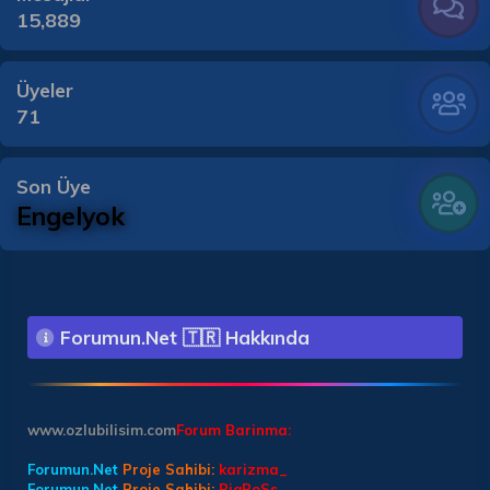
15,889
Üyeler
71
Son Üye
Engelyok
Forumun.Net 🇹🇷 Hakkında
www.ozlubilisim.com
Forum Barinma:
Forumun.Net
Proje Sahibi:
karizma_
Forumun.Net
Proje Sahibi:
BiqBoSs