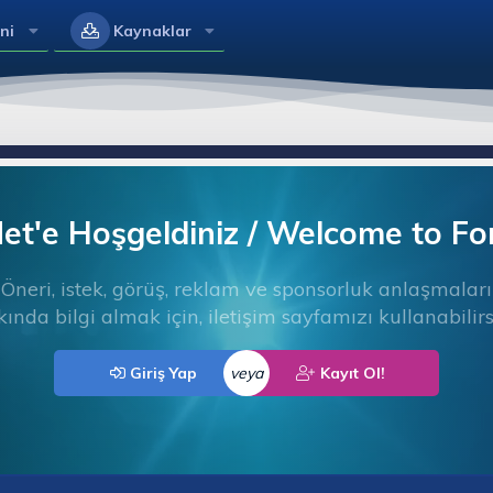
ni
Kaynaklar
t'e Hoşgeldiniz / Welcome to F
Öneri, istek, görüş, reklam ve sponsorluk anlaşmaları
ında bilgi almak için, iletişim sayfamızı kullanabilirs
Giriş Yap
veya
Kayıt Ol!