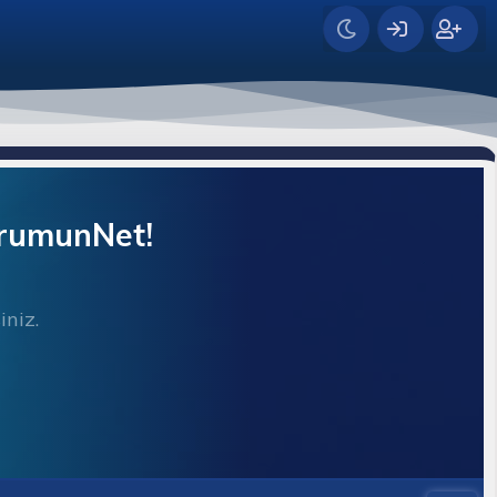
orumunNet!
iniz.