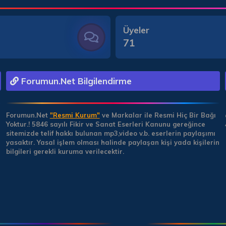
Üyeler
71
Forumun.Net Bilgilendirme
Forumun.Net
"Resmi Kurum"
ve Markalar ile Resmi Hiç Bir Bağı
Yoktur.!
5846 sayılı Fikir ve Sanat Eserleri Kanunu gereğince
sitemizde telif hakkı bulunan mp3,video v.b. eserlerin paylaşımı
yasaktır. Yasal işlem olması halinde paylaşan kişi yada kişilerin
bilgileri gerekli kuruma verilecektir.