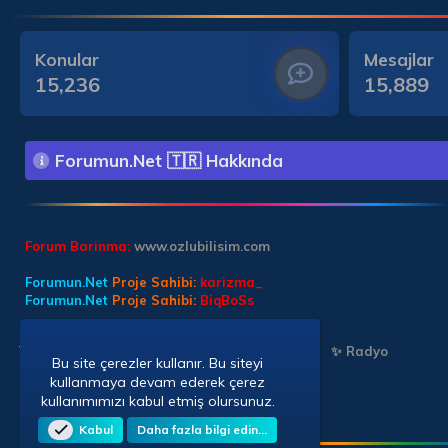
Konular
Mesajlar
15,236
15,889
Forumun.Net 🇹🇷 Hakkında
Forum Barinma:
www.ozlubilisim.com
Forumun.Net
Proje Sahibi:
karizma_
Forumun.Net
Proje Sahibi:
BiqBoSs
Türkçe (TR)
✨ Chat Sohbet
✨ Chat Sohbet
✨ Radyo
Bu site çerezler kullanır. Bu siteyi
kullanmaya devam ederek çerez
kullanımımızı kabul etmiş olursunuz.
Kabul
Daha fazla bilgi edin…