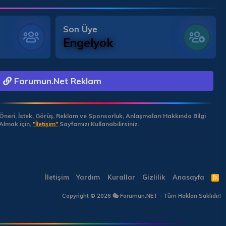
Son Üye
Engelyok
Forumun.Net Reklam
Öneri, İstek, Görüş, Reklam ve Sponsorluk, Anlaşmaları Hakkında Bilgi
Almak için,
"İletişim"
Sayfamızı Kullanabilirsiniz.
İletişim
Yardım
Kurallar
Gizlilik
Anasayfa
R
S
S
Copyright © 2026 🎭 Forumun.NET - Tüm Hakları Saklıdır!