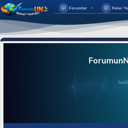
Forumlar
Neler Ye
ForumunNe
hakk