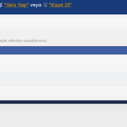
🥇
"Giriş Yap"
veya
🥇
"Kayıt Ol"
şlık altından ulaşabilirsiniz.