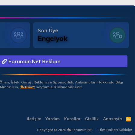
Son Üye
Engelyok
Forumun.Net Reklam
Öneri, İstek, Görüş, Reklam ve Sponsorluk, Anlaşmaları Hakkında Bilgi
Almak için,
"İletişim"
Sayfamızı Kullanabilirsiniz.
İletişim
Yardım
Kurallar
Gizlilik
Anasayfa
R
S
S
Copyright © 2026 🎭 Forumun.NET - Tüm Hakları Saklıdır!