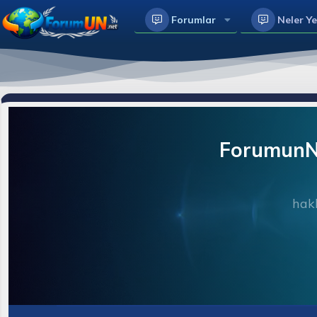
Forumlar
Neler Ye
ForumunNe
hakk