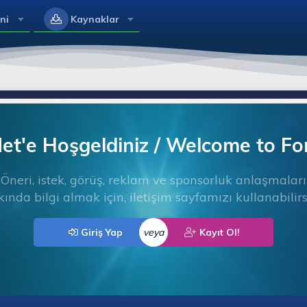
ni
Kaynaklar
t'e Hoşgeldiniz / Welcome to F
Öneri, istek, görüş, reklam ve sponsorluk anlaşmaları
ında bilgi almak için, iletişim sayfamızı kullanabilirs
Giriş Yap
veya
Kayıt Ol!