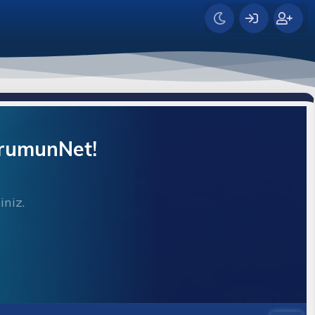
orumunNet!
iniz.