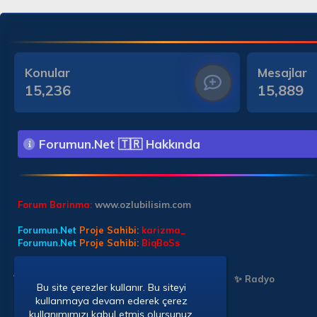
Konular
Mesajlar
15,236
15,889
Forumun.Net 🇹🇷 Hakkında
Forum Barinma:
www.ozlubilisim.com
Forumun.Net
Proje Sahibi:
karizma_
Forumun.Net
Proje Sahibi:
BiqBoSs
Türkçe (TR)
✨ Chat Sohbet
✨ Chat Sohbet
✨ Radyo
Bu site çerezler kullanır. Bu siteyi
kullanmaya devam ederek çerez
kullanımımızı kabul etmiş olursunuz.