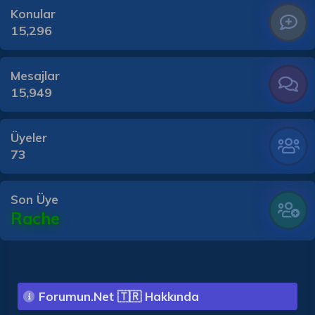
Konular
15,296
Mesajlar
15,949
Üyeler
73
Son Üye
Rache
Forumun.Net 🇹🇷 Hakkında