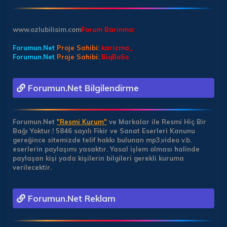
www.ozlubilisim.com
Forum Barinma:
Forumun.Net
Proje Sahibi:
karizma_
Forumun.Net
Proje Sahibi:
BiqBoSs
Forumun.Net Bilgilendirme
Forumun.Net
"Resmi Kurum"
ve Markalar ile Resmi Hiç Bir
Bağı Yoktur.!
5846 sayılı Fikir ve Sanat Eserleri Kanunu
gereğince sitemizde telif hakkı bulunan mp3,video v.b.
eserlerin paylaşımı yasaktır. Yasal işlem olması halinde
paylaşan kişi yada kişilerin bilgileri gerekli kuruma
verilecektir.
Forumun.Net Reklam