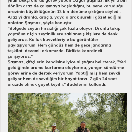
yıldır bekçi olarak görev yapan Özgür Şaşmaz, ilk yıl 3 bin
dönüm arazide çalışmaya başladığını, bu sene koruduğu
arazinin büyüklüğünün 12 bin dönüme çıktığını söyledi.
Araziyi dronla, araçla, yaya olarak sürekli gözetlediğini
anlatan Şaşmaz, şöyle konuştu:
"Bölgede zeytin hırsızlığı çok fazla oluyor. Dronla takip
yaptığımız için zeytinliklere saklanmış kişilere de denk
geliyoruz. Kolluk kuvvetleriyle bu görüntüleri
paylaşıyorum. Hem gündüz hem de gece jandarma
teşkilatı devamlı arkamızda. Birlikte koordineli
çalışıyoruz."
Şaşmaz, çiftçilerin kendisine iyice alıştığını belirterek, "Yeri
geldiğinde arama kurtarma olaylarına, yangın söndürme
görevlerine de destek veriyorum. Yaptığım iş hem zevkli
geliyor hem de sevdiğim bir hayat tarzı. 7 gün 24 saat
arazide olmak gayet keyifli." ifadelerini kullandı.