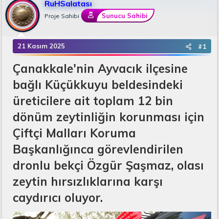
RuHSalatası
u
n
B
g
Sunucu Sahibi
Proje Sahibi
a
ı
ş
ç
l
t
21 Kasım 2025
#1
a
a
t
r
Çanakkale'nin Ayvacık ilçesine
a
i
n
h
bağlı Küçükkuyu beldesindeki
i
üreticilere ait toplam 12 bin
dönüm zeytinliğin korunması için
Çiftçi Malları Koruma
Başkanlığınca görevlendirilen
dronlu bekçi Özgür Şaşmaz, olası
zeytin hırsızlıklarına karşı
caydırıcı oluyor.​