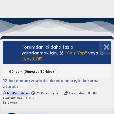
Forumdan 🥇 daha fazla
yararlanmak için, 🥇
"Giriş Yap"
veya
🥇
"Kayıt Ol"
Gündem (Dünya ve Türkiye)
12 bin dönüm zeytinlik dronlu bekçiyle koruma
altında
K
B
Cevaplar : 0
RuHSalatası
21 Kasım 2025
o
a
Görüntüler : 131 -
n
ş
Etiketler:
u
l
y
a