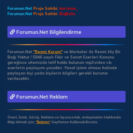
Forumun.Net
Proje Sahibi:
karizma_
Forumun.Net
Proje Sahibi:
BiqBoSs
Forumun.Net Bilgilendirme
Forumun.Net
"Resmi Kurum"
ve Markalar ile Resmi Hiç Bir
Bağı Yoktur.!
5846 sayılı Fikir ve Sanat Eserleri Kanunu
gereğince sitemizde telif hakkı bulunan mp3,video v.b.
eserlerin paylaşımı yasaktır. Yasal işlem olması halinde
paylaşan kişi yada kişilerin bilgileri gerekli kuruma
verilecektir.
Forumun.Net Reklam
Öneri, İstek, Görüş, Reklam ve Sponsorluk, Anlaşmaları Hakkında
Bilgi Almak için,
"İletişim"
Sayfamızı Kullanabilirsiniz.