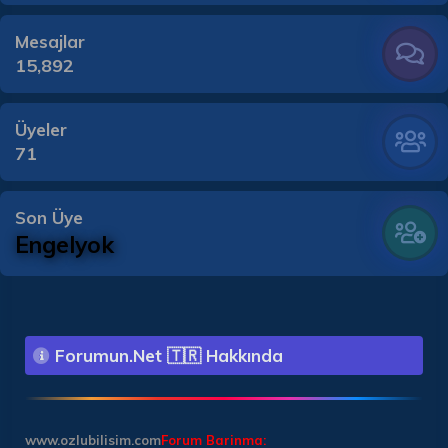
Mesajlar
15,892
Üyeler
71
Son Üye
Engelyok
Forumun.Net 🇹🇷 Hakkında
www.ozlubilisim.com
Forum Barinma: