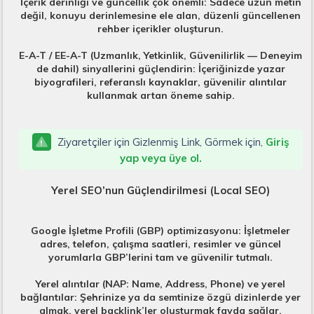
İçerik derinliği ve güncellik çok önemli: Sadece uzun metin
değil, konuyu derinlemesine ele alan, düzenli güncellenen
rehber içerikler oluşturun.
E-A-T / EE-A-T (Uzmanlık, Yetkinlik, Güvenilirlik — Deneyim
de dahil) sinyallerini güçlendirin: İçeriğinizde yazar
biyografileri, referanslı kaynaklar, güvenilir alıntılar
kullanmak artan öneme sahip.
Ziyaretçiler için Gizlenmiş Link, Görmek için,
Giriş
yap veya üye ol.
Yerel SEO’nun Güçlendirilmesi (Local SEO)
Google İşletme Profili (GBP) optimizasyonu: İşletmeler
adres, telefon, çalışma saatleri, resimler ve güncel
yorumlarla GBP’lerini tam ve güvenilir tutmalı.
Yerel alıntılar (NAP: Name, Address, Phone) ve yerel
bağlantılar: Şehrinize ya da semtinize özgü dizinlerde yer
almak, yerel backlink’ler oluşturmak fayda sağlar.