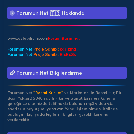
Forumun.Net 🇹🇷 Hakkında
www.ozlubilisim.com
Forum Barinma:
Forumun.Net
Proje Sahibi:
karizma_
Forumun.Net
Proje Sahibi:
BiqBoSs
Forumun.Net Bilgilendirme
Forumun.Net
"Resmi Kurum"
ve Markalar ile Resmi Hiç Bir
Bağı Yoktur.!
5846 sayılı Fikir ve Sanat Eserleri Kanunu
gereğince sitemizde telif hakkı bulunan mp3,video v.b.
eserlerin paylaşımı yasaktır. Yasal işlem olması halinde
paylaşan kişi yada kişilerin bilgileri gerekli kuruma
verilecektir.