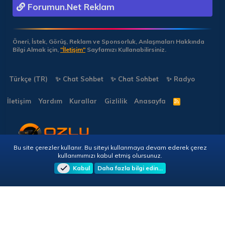
Forumun.Net Reklam
Öneri, İstek, Görüş, Reklam ve Sponsorluk, Anlaşmaları Hakkında
Bilgi Almak için,
"İletişim"
Sayfamızı Kullanabilirsiniz.
Türkçe (TR)
✨ Chat Sohbet
✨ Chat Sohbet
✨ Radyo
İletişim
Yardım
Kurallar
Gizlilik
Anasayfa
R
S
S
Bu site çerezler kullanır. Bu siteyi kullanmaya devam ederek çerez
Copyright © 2026 🎭 Forumun.NET - Tüm Hakları Saklıdır!
kullanımımızı kabul etmiş olursunuz.
Kabul
Daha fazla bilgi edin…