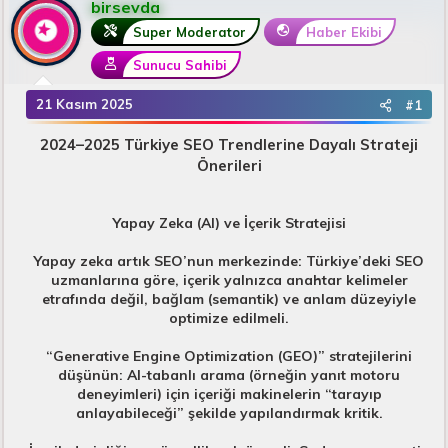
birsevda
u
n
B
g
Super Moderator
Haber Ekibi
a
ı
Sunucu Sahibi
ş
ç
l
t
21 Kasım 2025
#1
a
a
t
r
2024–2025 Türkiye SEO Trendlerine Dayalı Strateji
a
i
n
h
Önerileri
i
Yapay Zeka (AI) ve İçerik Stratejisi
Yapay zeka artık SEO’nun merkezinde: Türkiye’deki SEO
uzmanlarına göre, içerik yalnızca anahtar kelimeler
etrafında değil, bağlam (semantik) ve anlam düzeyiyle
optimize edilmeli.
“Generative Engine Optimization (GEO)” stratejilerini
düşünün: AI-tabanlı arama (örneğin yanıt motoru
deneyimleri) için içeriği makinelerin “tarayıp
anlayabileceği” şekilde yapılandırmak kritik.