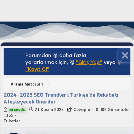
Forumdan 🥇 daha fazla
yararlanmak için, 🥇
"Giriş Yap"
veya
🥇
"Kayıt Ol"
Arama Motorları
2024–2025 SEO Trendleri: Türkiye’de Rekabeti
Ateşleyecek Öneriler
K
B
Cevaplar : 0
Görüntüler
birsevda
21 Kasım 2025
o
a
: 165 -
n
ş
Etiketler:
u
l
y
a