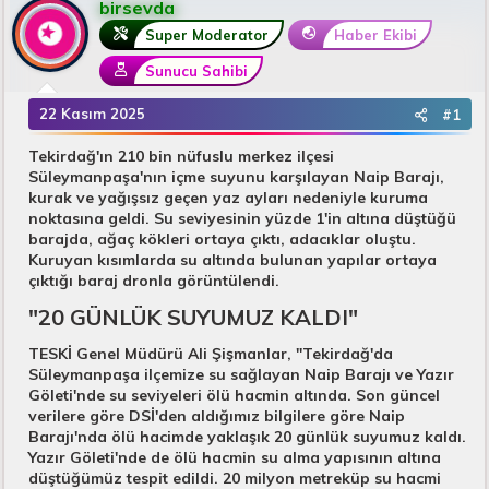
birsevda
u
n
B
g
Super Moderator
Haber Ekibi
a
ı
Sunucu Sahibi
ş
ç
l
t
22 Kasım 2025
#1
a
a
t
r
Tekirdağ'ın 210 bin nüfuslu merkez ilçesi
a
i
Süleymanpaşa'nın içme suyunu karşılayan Naip Barajı,
n
h
kurak ve yağışsız geçen yaz ayları nedeniyle kuruma
i
noktasına geldi. Su seviyesinin yüzde 1'in altına düştüğü
barajda, ağaç kökleri ortaya çıktı, adacıklar oluştu.
Kuruyan kısımlarda su altında bulunan yapılar ortaya
çıktığı baraj dronla görüntülendi.
"20 GÜNLÜK SUYUMUZ KALDI"​
TESKİ Genel Müdürü Ali Şişmanlar, "Tekirdağ'da
Süleymanpaşa ilçemize su sağlayan Naip Barajı ve Yazır
Göleti'nde su seviyeleri ölü hacmin altında. Son güncel
verilere göre DSİ'den aldığımız bilgilere göre Naip
Barajı'nda ölü hacimde yaklaşık 20 günlük suyumuz kaldı.
Yazır Göleti'nde de ölü hacmin su alma yapısının altına
düştüğümüz tespit edildi. 20 milyon metreküp su hacmi