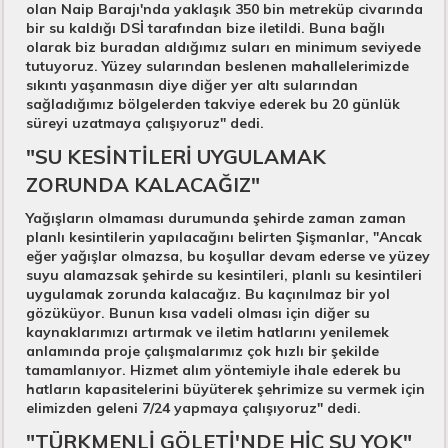
olan Naip Barajı'nda yaklaşık 350 bin metreküp civarında
bir su kaldığı DSİ tarafından bize iletildi. Buna bağlı
olarak biz buradan aldığımız suları en minimum seviyede
tutuyoruz. Yüzey sularından beslenen mahallelerimizde
sıkıntı yaşanmasın diye diğer yer altı sularından
sağladığımız bölgelerden takviye ederek bu 20 günlük
süreyi uzatmaya çalışıyoruz" dedi.
"SU KESİNTİLERİ UYGULAMAK
ZORUNDA KALACAĞIZ"​
Yağışların olmaması durumunda şehirde zaman zaman
planlı kesintilerin yapılacağını belirten Şişmanlar, "Ancak
eğer yağışlar olmazsa, bu koşullar devam ederse ve yüzey
suyu alamazsak şehirde su kesintileri, planlı su kesintileri
uygulamak zorunda kalacağız. Bu kaçınılmaz bir yol
gözüküyor. Bunun kısa vadeli olması için diğer su
kaynaklarımızı artırmak ve iletim hatlarını yenilemek
anlamında proje çalışmalarımız çok hızlı bir şekilde
tamamlanıyor. Hizmet alım yöntemiyle ihale ederek bu
hatların kapasitelerini büyüterek şehrimize su vermek için
elimizden geleni 7/24 yapmaya çalışıyoruz" dedi.
"TÜRKMENLİ GÖLETİ'NDE HİÇ SU YOK"​