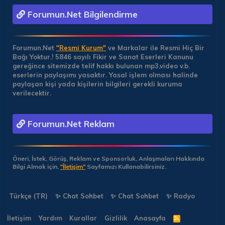
Forumun.Net Bilgilendirme
Forumun.Net
"Resmi Kurum"
ve Markalar ile Resmi Hiç Bir
Bağı Yoktur.!
5846 sayılı Fikir ve Sanat Eserleri Kanunu
gereğince sitemizde telif hakkı bulunan mp3,video v.b.
eserlerin paylaşımı yasaktır. Yasal işlem olması halinde
paylaşan kişi yada kişilerin bilgileri gerekli kuruma
verilecektir.
Forumun.Net Reklam
Öneri, İstek, Görüş, Reklam ve Sponsorluk, Anlaşmaları Hakkında
Bilgi Almak için,
"İletişim"
Sayfamızı Kullanabilirsiniz.
Türkçe (TR)
✨ Chat Sohbet
✨ Chat Sohbet
✨ Radyo
İletişim
Yardım
Kurallar
Gizlilik
Anasayfa
R
S