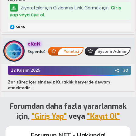
Ziyaretçiler için Gizlenmiş Link, Görmek için,
Giriş
yap veya üye ol.
T
oKaN
e
p
k
oKaN
i
l
Yönetici
System Admin
Supervisör
e
r
:
22 Kasım 2025
#2
Zor süreç içerisindeyiz Kuraklık heryerde dewam
etmektedir ..
Forumdan daha fazla yararlanmak
için,
"Giriş Yap"
veya
"Kayıt Ol"
Forumun.NET - Hakkında!