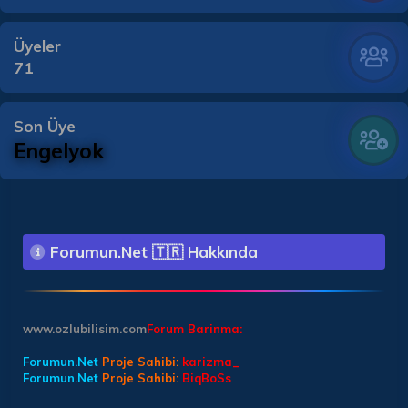
Üyeler
71
Son Üye
Engelyok
Forumun.Net 🇹🇷 Hakkında
www.ozlubilisim.com
Forum Barinma:
Forumun.Net
Proje Sahibi:
karizma_
Forumun.Net
Proje Sahibi:
BiqBoSs