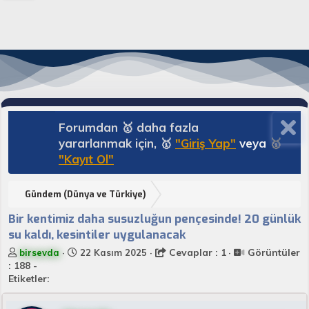
Forumdan 🥇 daha fazla
yararlanmak için, 🥇
"Giriş Yap"
veya
🥇
"Kayıt Ol"
Gündem (Dünya ve Türkiye)
Bir kentimiz daha susuzluğun pençesinde! 20 günlük
su kaldı, kesintiler uygulanacak
K
B
Cevaplar : 1
Görüntüler
birsevda
22 Kasım 2025
o
a
: 188 -
n
ş
Etiketler:
u
l
y
a