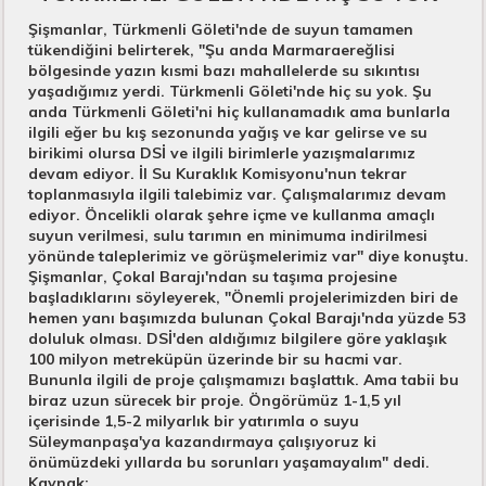
Şişmanlar, Türkmenli Göleti'nde de suyun tamamen
tükendiğini belirterek, "Şu anda Marmaraereğlisi
bölgesinde yazın kısmi bazı mahallelerde su sıkıntısı
yaşadığımız yerdi. Türkmenli Göleti'nde hiç su yok. Şu
anda Türkmenli Göleti'ni hiç kullanamadık ama bunlarla
ilgili eğer bu kış sezonunda yağış ve kar gelirse ve su
birikimi olursa DSİ ve ilgili birimlerle yazışmalarımız
devam ediyor. İl Su Kuraklık Komisyonu'nun tekrar
toplanmasıyla ilgili talebimiz var. Çalışmalarımız devam
ediyor. Öncelikli olarak şehre içme ve kullanma amaçlı
suyun verilmesi, sulu tarımın en minimuma indirilmesi
yönünde taleplerimiz ve görüşmelerimiz var" diye konuştu.
Şişmanlar, Çokal Barajı'ndan su taşıma projesine
başladıklarını söyleyerek, "Önemli projelerimizden biri de
hemen yanı başımızda bulunan Çokal Barajı'nda yüzde 53
doluluk olması. DSİ'den aldığımız bilgilere göre yaklaşık
100 milyon metreküpün üzerinde bir su hacmi var.
Bununla ilgili de proje çalışmamızı başlattık. Ama tabii bu
biraz uzun sürecek bir proje. Öngörümüz 1-1,5 yıl
içerisinde 1,5-2 milyarlık bir yatırımla o suyu
Süleymanpaşa'ya kazandırmaya çalışıyoruz ki
önümüzdeki yıllarda bu sorunları yaşamayalım" dedi.
Kaynak: