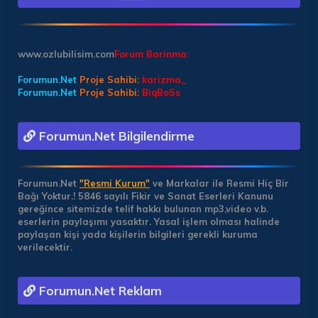
www.ozlubilisim.com
Forum Barinma:
Forumun.Net
Proje Sahibi:
karizma_
Forumun.Net
Proje Sahibi:
BiqBoSs
Forumun.Net Bilgilendirme
Forumun.Net
"Resmi Kurum"
ve Markalar ile Resmi Hiç Bir
Bağı Yoktur.!
5846 sayılı Fikir ve Sanat Eserleri Kanunu
gereğince sitemizde telif hakkı bulunan mp3,video v.b.
eserlerin paylaşımı yasaktır. Yasal işlem olması halinde
paylaşan kişi yada kişilerin bilgileri gerekli kuruma
verilecektir.
Forumun.Net Reklam