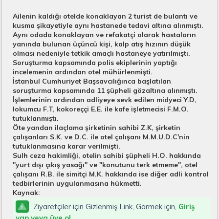
Ailenin kaldığı otelde konaklayan 2 turist de bulantı ve
kusma şikayetiyle aynı hastanede tedavi altına alınmıştı.
Aynı odada konaklayan ve refakatçi olarak hastaların
yanında bulunan üçüncü kişi, kalp atış hızının düşük
olması nedeniyle tetkik amaçlı hastaneye yatırılmıştı.
Soruşturma kapsamında polis ekiplerinin yaptığı
incelemenin ardından otel mühürlenmişti.
İstanbul Cumhuriyet Başsavcılığınca başlatılan
soruşturma kapsamında 11 şüpheli gözaltına alınmıştı.
İşlemlerinin ardından adliyeye sevk edilen midyeci Y.D,
lokumcu F.T, kokoreççi E.E. ile kafe işletmecisi F.M.O.
tutuklanmıştı.
Öte yandan ilaçlama şirketinin sahibi Z.K, şirketin
çalışanları S.K. ve D.C. ile otel çalışanı M.M.U.D.C'nin
tutuklanmasına karar verilmişti.
Sulh ceza hakimliği, otelin sahibi şüpheli H.O. hakkında
"yurt dışı çıkış yasağı" ve "konutunu terk etmeme", otel
çalışanı R.B. ile simitçi M.K. hakkında ise diğer adli kontrol
tedbirlerinin uygulanmasına hükmetti.
Kaynak:
Ziyaretçiler için Gizlenmiş Link, Görmek için,
Giriş
yap veya üye ol.