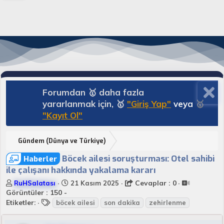
Forumdan 🥇 daha fazla
yararlanmak için, 🥇
"Giriş Yap"
veya
🥇
"Kayıt Ol"
Gündem (Dünya ve Türkiye)
Böcek ailesi soruşturması: Otel sahibi
Haberler
ile çalışanı hakkında yakalama kararı
K
B
Cevaplar : 0
RuHSalatası
21 Kasım 2025
o
a
Görüntüler : 150 -
n
E
ş
Etiketler:
böcek ailesi
son dakika
zehirlenme
u
t
l
y
i
a