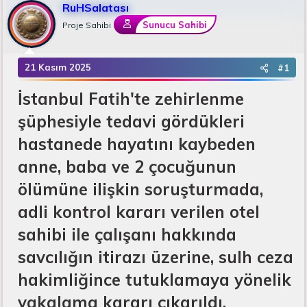
RuHSalatası
u
k
n
B
e
g
Sunucu Sahibi
Proje Sahibi
a
t
ı
ş
l
ç
l
e
t
21 Kasım 2025
#1
a
r
a
t
r
İstanbul Fatih'te zehirlenme
a
i
n
h
şüphesiyle tedavi gördükleri
i
hastanede hayatını kaybeden
anne, baba ve 2 çocuğunun
ölümüne ilişkin soruşturmada,
adli kontrol kararı verilen otel
sahibi ile çalışanı hakkında
savcılığın itirazı üzerine, sulh ceza
hakimliğince tutuklamaya yönelik
yakalama kararı çıkarıldı.​