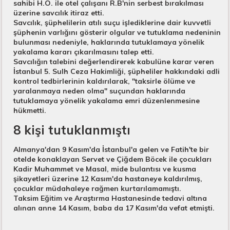
sahibi H.O. ile otel çalışanı R.B'nin serbest bırakılması
üzerine savcılık itiraz etti.
Savcılık, şüphelilerin atılı suçu işlediklerine dair kuvvetli
şüphenin varlığını gösterir olgular ve tutuklama nedeninin
bulunması nedeniyle, haklarında tutuklamaya yönelik
yakalama kararı çıkarılmasını talep etti.
Savcılığın talebini değerlendirerek kabulüne karar veren
İstanbul 5. Sulh Ceza Hakimliği, şüpheliler hakkındaki adli
kontrol tedbirlerinin kaldırılarak, "taksirle ölüme ve
yaralanmaya neden olma" suçundan haklarında
tutuklamaya yönelik yakalama emri düzenlenmesine
hükmetti.
8 kişi tutuklanmıştı​
Almanya'dan 9 Kasım'da İstanbul'a gelen ve Fatih'te bir
otelde konaklayan Servet ve Çiğdem Böcek ile çocukları
Kadir Muhammet ve Masal, mide bulantısı ve kusma
şikayetleri üzerine 12 Kasım'da hastaneye kaldırılmış,
çocuklar müdahaleye rağmen kurtarılamamıştı.
Taksim Eğitim ve Araştırma Hastanesinde tedavi altına
alınan anne 14 Kasım, baba da 17 Kasım'da vefat etmişti.