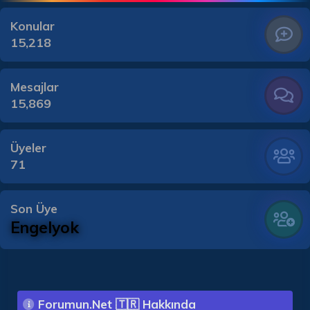
Konular
15,218
Mesajlar
15,869
Üyeler
71
Son Üye
Engelyok
Forumun.Net 🇹🇷 Hakkında