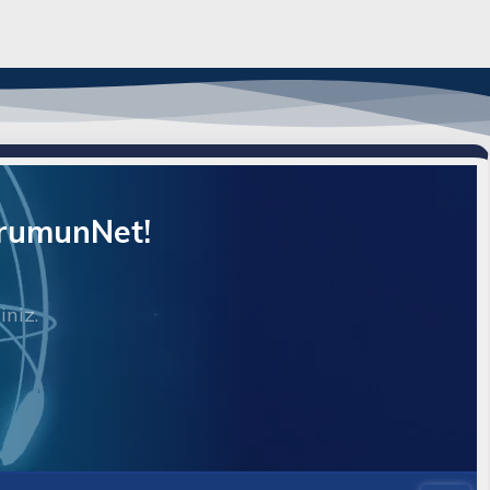
orumunNet!
iniz.