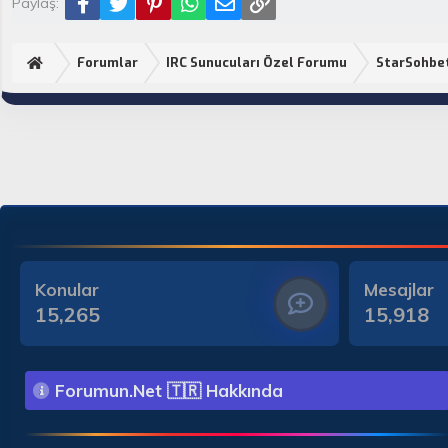
Facebook
Twitter
Pinterest
WhatsApp
E-posta
Link
Paylaş:
Forumlar
IRC Sunucuları Özel Forumu
StarSohbe
Konular
Mesajlar
15,265
15,918
Forumun.Net 🇹🇷 Hakkında