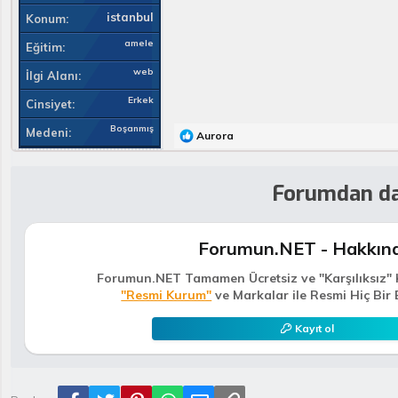
istanbul
Konum
amele
Eğitim
web
İlgi Alanı
Erkek
Cinsiyet
Boşanmış
Medeni
T
Aurora
e
p
k
Forumdan da
i
l
e
r
Forumun.NET - Hakkın
:
Forumun.NET Tamamen Ücretsiz ve "Karşılıksız" 
"Resmi Kurum"
ve Markalar ile Resmi Hiç Bir 
Kayıt ol