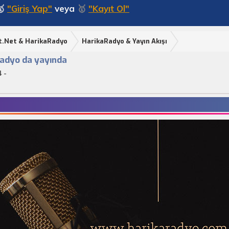
🥇
"Giriş Yap"
veya
🥇
"Kayıt Ol"
t.Net & HarikaRadyo
HarikaRadyo & Yayın Akışı
adyo da yayında
 -