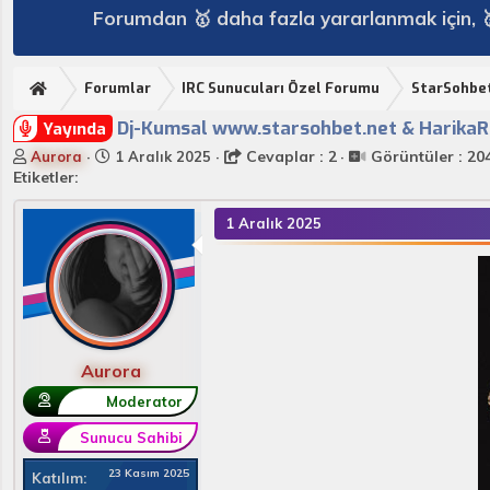
Forumdan 🥇 daha fazla yararlanmak için, 
Forumlar
IRC Sunucuları Özel Forumu
StarSohbe
Dj-Kumsal www.starsohbet.net & HarikaR
Yayında
K
B
Cevaplar : 2
Görüntüler : 204
Aurora
1 Aralık 2025
o
a
Etiketler:
n
ş
u
l
1 Aralık 2025
y
a
u
n
B
g
a
ı
ş
ç
l
t
a
a
Aurora
t
r
Moderator
a
i
n
h
Sunucu Sahibi
i
23 Kasım 2025
Katılım