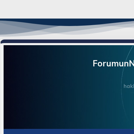
ForumunNe
hakk