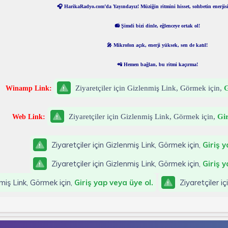
🎧 HarikaRadyo.com’da Yayındayız! Müziğin ritmini hisset, sohbetin enerjisi
📻 Şimdi bizi dinle, eğlenceye ortak ol!
🎤 Mikrofon açık, enerji yüksek, sen de katıl!
📲 Hemen bağlan, bu ritmi kaçırma!
Ziyaretçiler için Gizlenmiş Link, Görmek için,
G
Winamp Link:
Ziyaretçiler için Gizlenmiş Link, Görmek için,
Gir
Web Link:
Ziyaretçiler için Gizlenmiş Link, Görmek için,
Giriş y
Ziyaretçiler için Gizlenmiş Link, Görmek için,
Giriş y
nmiş Link, Görmek için,
Giriş yap veya üye ol.
Ziyaretçiler iç