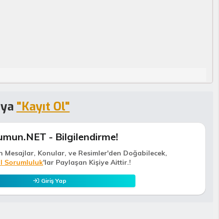
eya
"Kayıt Ol"
umun.NET - Bilgilendirme!
n Mesajlar, Konular, ve Resimler'den Doğabilecek,
l Sorumluluk
'lar Paylaşan Kişiye Aittir.!
Giriş Yap