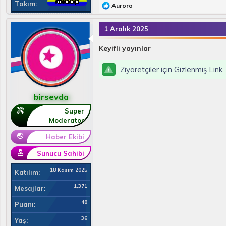
Takım
T
Aurora
e
p
1 Aralık 2025
k
i
l
Keyifli yayınlar
e
r
Ziyaretçiler için Gizlenmiş Link
:
birsevda
Super
Moderator
Haber Ekibi
Sunucu Sahibi
18 Kasım 2025
Katılım
1,371
Mesajlar
48
Puanı
36
Yaş