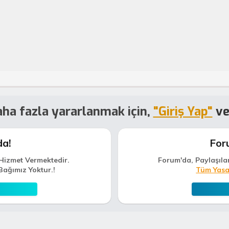
ha fazla yararlanmak için,
"Giriş Yap"
v
da!
For
Hizmet Vermektedir.
Forum'da, Paylaşıla
Bağımız Yoktur.!
Tüm Yasa