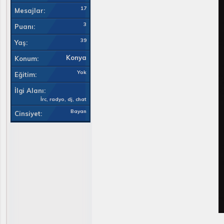
17
Mesajlar
3
Puanı
39
Yaş
Konya
Konum
Yok
Eğitim
İlgi Alanı
İrc, radyo, dj, chat
Bayan
Cinsiyet