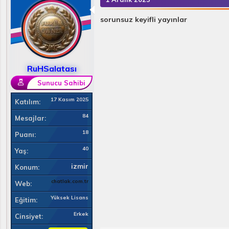
i
l
sorunsuz keyifli yayınlar
e
r
:
RuHSalatası
Sunucu Sahibi
17 Kasım 2025
Katılım
84
Mesajlar
18
Puanı
40
Yaş
izmir
Konum
chatlak.com.tr
Web
Yüksek Lisans
Eğitim
Erkek
Cinsiyet