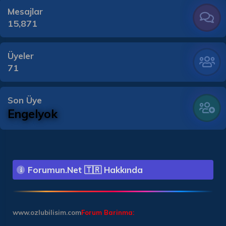
Mesajlar
15,871
Üyeler
71
Son Üye
Engelyok
Forumun.Net 🇹🇷 Hakkında
www.ozlubilisim.com
Forum Barinma: