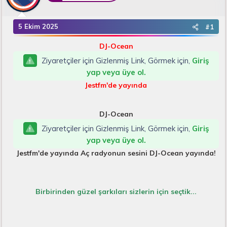
B
g
a
ı
ş
ç
5 Ekim 2025
#1
l
t
a
a
DJ-Ocean
t
r
Ziyaretçiler için Gizlenmiş Link, Görmek için,
Giriş
a
i
n
h
yap veya üye ol.
i
Jestfm'de yayında
DJ-Ocean
Ziyaretçiler için Gizlenmiş Link, Görmek için,
Giriş
yap veya üye ol.
Jestfm'de yayında Aç radyonun sesini DJ-Ocean yayında!
Birbirinden güzel şarkıları sizlerin için seçtik...