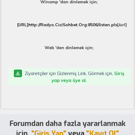
Winamp 'dan dinlemek için;
[URL]http://Radyo.CiciSohbet.Org:8506/listen.pls
[/url]
Web 'den dinlemek için;
Ziyaretçiler için Gizlenmiş Link, Görmek için,
Giriş
yap veya üye ol.
Forumdan daha fazla yararlanmak
için,
"Giriş Yap"
veya
"Kayıt Ol"