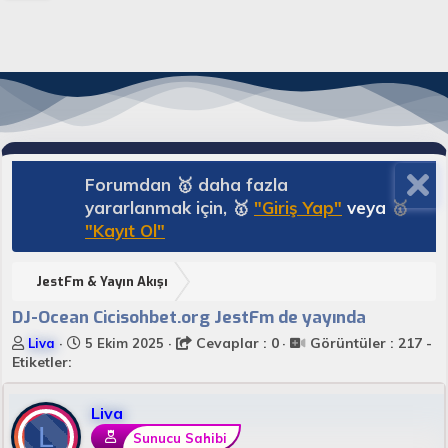
Forumdan 🥇 daha fazla
yararlanmak için, 🥇
"Giriş Yap"
veya
🥇
"Kayıt Ol"
JestFm & Yayın Akışı
DJ-Ocean Cicisohbet.org JestFm de yayında
K
B
Cevaplar : 0
Görüntüler : 217 -
Liva
5 Ekim 2025
o
a
Etiketler:
n
ş
u
l
Liva
y
a
L
u
n
Sunucu Sahibi