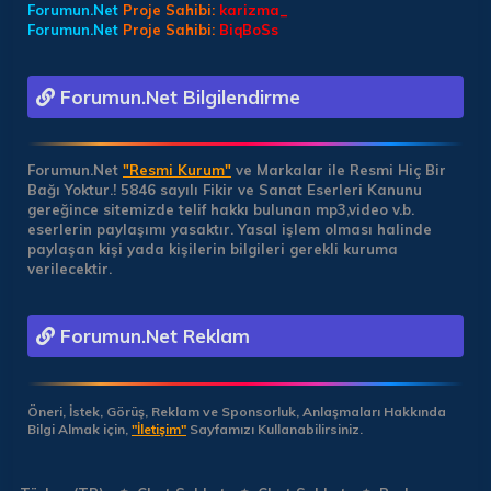
Forumun.Net
Proje Sahibi:
karizma_
Forumun.Net
Proje Sahibi:
BiqBoSs
Forumun.Net Bilgilendirme
Forumun.Net
"Resmi Kurum"
ve Markalar ile Resmi Hiç Bir
Bağı Yoktur.!
5846 sayılı Fikir ve Sanat Eserleri Kanunu
gereğince sitemizde telif hakkı bulunan mp3,video v.b.
eserlerin paylaşımı yasaktır. Yasal işlem olması halinde
paylaşan kişi yada kişilerin bilgileri gerekli kuruma
verilecektir.
Forumun.Net Reklam
Öneri, İstek, Görüş, Reklam ve Sponsorluk, Anlaşmaları Hakkında
Bilgi Almak için,
"İletişim"
Sayfamızı Kullanabilirsiniz.