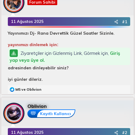
B
Forum Sahibi
g
a
ı
ş
ç
l
t
11 Ağustos 2025
#1
a
a
t
r
Yayınımızı Dj- Rana Devrettik Güzel Saatler Sizinle.
a
i
n
h
yayınımızı dinlemek için:
i
Ziyaretçiler için Gizlenmiş Link, Görmek için,
Giriş
yap veya üye ol.
adresinden dinleyebilir siniz?
iyi günler dileriz.
T
M5
ve
Oblivion
e
p
k
Oblivion
i
l
Kayıtlı Kullanıcı
e
r
:
11 Ağustos 2025
#2