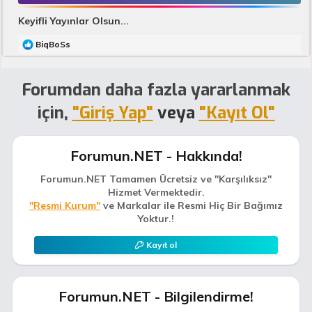
Keyifli Yayınlar Olsun...
T
BiqBoSs
e
p
k
Forumdan daha fazla yararlanmak
i
l
için,
"Giriş Yap"
veya
"Kayıt Ol"
e
r
:
Forumun.NET - Hakkında!
Forumun.NET Tamamen Ücretsiz ve "Karşılıksız"
Hizmet Vermektedir.
"Resmi Kurum"
ve Markalar ile Resmi Hiç Bir Bağımız
Yoktur.!
Kayıt ol
Forumun.NET - Bilgilendirme!