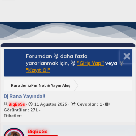
Forumdan 🥇 daha fazla
yararlanmak için, 🥇
"Giriş Yap"
veya
🥇
"Kayıt Ol"
KaradenizFm.Net & Yayın Akışı
Dj Rana Yayında!!
K
B
Cevaplar : 1
BiqBoSs
11 Ağustos 2025
o
a
Görüntüler : 271 -
n
ş
Etiketler:
u
l
y
a
BiqBoSs
u
n