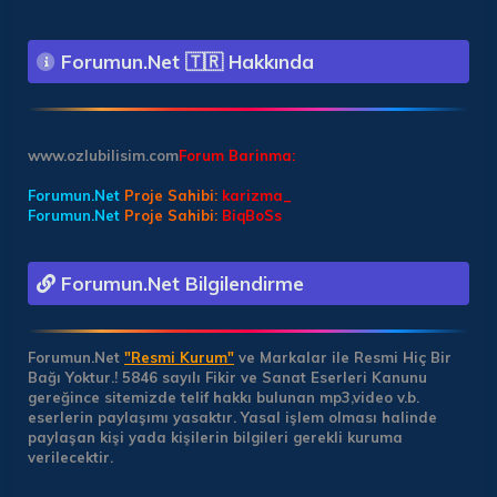
Forumun.Net 🇹🇷 Hakkında
www.ozlubilisim.com
Forum Barinma:
Forumun.Net
Proje Sahibi:
karizma_
Forumun.Net
Proje Sahibi:
BiqBoSs
Forumun.Net Bilgilendirme
Forumun.Net
"Resmi Kurum"
ve Markalar ile Resmi Hiç Bir
Bağı Yoktur.!
5846 sayılı Fikir ve Sanat Eserleri Kanunu
gereğince sitemizde telif hakkı bulunan mp3,video v.b.
eserlerin paylaşımı yasaktır. Yasal işlem olması halinde
paylaşan kişi yada kişilerin bilgileri gerekli kuruma
verilecektir.