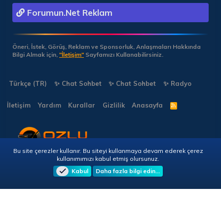
Forumun.Net Reklam
Öneri, İstek, Görüş, Reklam ve Sponsorluk, Anlaşmaları Hakkında
Bilgi Almak için,
"İletişim"
Sayfamızı Kullanabilirsiniz.
Türkçe (TR)
✨ Chat Sohbet
✨ Chat Sohbet
✨ Radyo
İletişim
Yardım
Kurallar
Gizlilik
Anasayfa
R
S
S
Bu site çerezler kullanır. Bu siteyi kullanmaya devam ederek çerez
Copyright © 2026 🎭 Forumun.NET - Tüm Hakları Saklıdır!
kullanımımızı kabul etmiş olursunuz.
Kabul
Daha fazla bilgi edin…