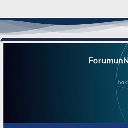
ForumunNe
hakk