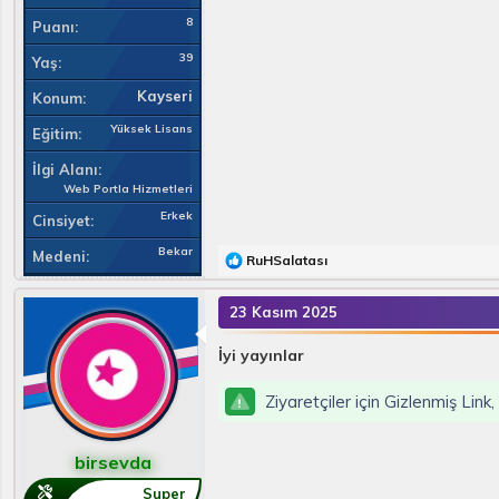
8
Puanı
39
Yaş
Kayseri
Konum
Yüksek Lisans
Eğitim
İlgi Alanı
Web Portla Hizmetleri
Erkek
Cinsiyet
Bekar
Medeni
T
RuHSalatası
e
p
23 Kasım 2025
k
i
l
İyi yayınlar
e
r
Ziyaretçiler için Gizlenmiş Link
:
birsevda
Super