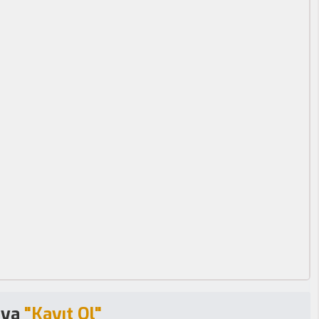
eya
"Kayıt Ol"