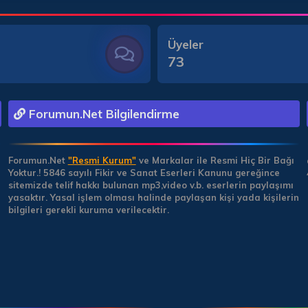
Üyeler
73
Forumun.Net Bilgilendirme
Forumun.Net
"Resmi Kurum"
ve Markalar ile Resmi Hiç Bir Bağı
Yoktur.!
5846 sayılı Fikir ve Sanat Eserleri Kanunu gereğince
sitemizde telif hakkı bulunan mp3,video v.b. eserlerin paylaşımı
yasaktır. Yasal işlem olması halinde paylaşan kişi yada kişilerin
bilgileri gerekli kuruma verilecektir.