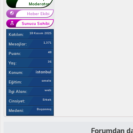
Moderator
Haber Ekibi
Sunucu Sahibi
18 Kasım 2025
Katılım
1,371
Mesajlar
48
Puanı
36
Yaş
istanbul
Konum
amele
Eğitim
web
İlgi Alanı
Erkek
Cinsiyet
Boşanmış
Medeni
Forumdan da