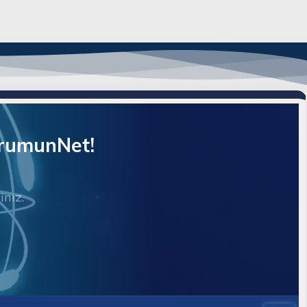
orumunNet!
iniz.