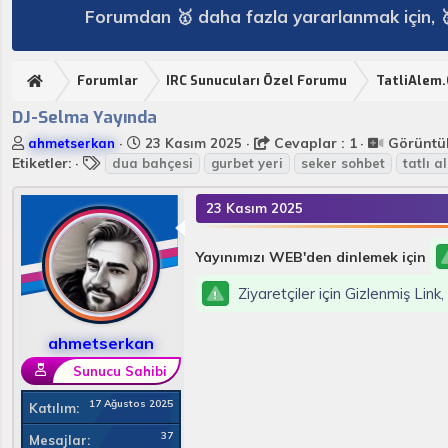
Forumdan 🥇 daha fazla yararlanmak için, 
Forumlar
IRC Sunucuları Özel Forumu
TatliAlem
DJ-Selma Yayında
K
B
Cevaplar : 1
Görüntüle
ahmetserkan
23 Kasım 2025
o
E
a
Etiketler:
dua bahçesi
gurbet yeri
seker sohbet
tatlı a
n
t
ş
u
i
l
23 Kasım 2025
y
k
a
u
e
n
B
t
g
Yayınımızı WEB'den dinlemek için
a
l
ı
Ziyaretçiler için Gizlenmiş Link
ş
e
ç
l
r
t
a
a
ahmetserkan
t
r
a
i
Sunucu Sahibi
n
h
17 Ağustos 2025
i
Katılım
37
Mesajlar