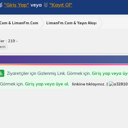
🥇
"Giriş Yap"
veya
🥇
"Kayıt Ol"
.Com & LimanFm.Com
LimanFm.Com & Yayın Akışı
r : 219 -
lem
Ziyaretçiler için Gizlenmiş Link, Görmek için,
Giriş yap veya üye
, Görmek için,
Giriş yap veya üye ol.
linkine tıklayınız. |