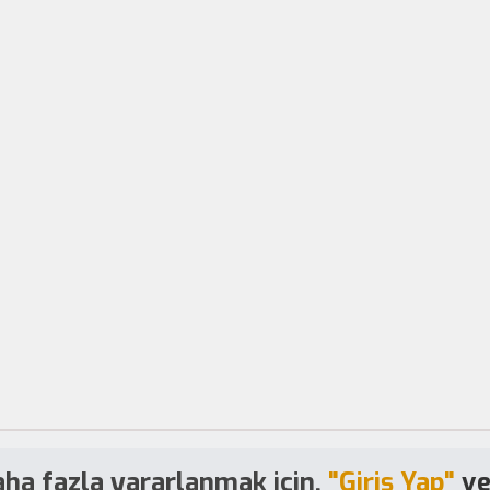
ha fazla yararlanmak için,
"Giriş Yap"
v