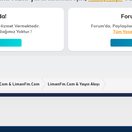
da!
For
Hizmet Vermektedir.
Forum'da, Paylaşıla
Bağımız Yoktur.!
Tüm Yasa
.Com & LimanFm.Com
LimanFm.Com & Yayın Akışı