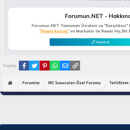
Forumun.NET - Hakkın
Forumun.NET Tamamen Ücretsiz ve "Karşılıksız" 
"Resmi Kurum"
ve Markalar ile Resmi Hiç Bir 
Kayıt ol
Facebook
Twitter
Pinterest
WhatsApp
E-posta
Link
Paylaş:
Forumlar
IRC Sunucuları Özel Forumu
TatliAlem