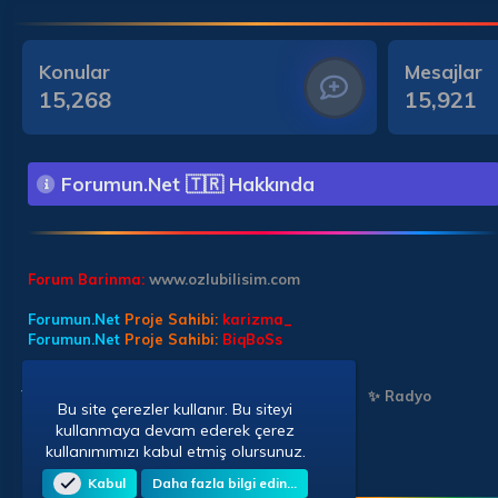
Konular
Mesajlar
15,268
15,921
Forumun.Net 🇹🇷 Hakkında
Forum Barinma:
www.ozlubilisim.com
Forumun.Net
Proje Sahibi:
karizma_
Forumun.Net
Proje Sahibi:
BiqBoSs
Türkçe (TR)
✨ Chat Sohbet
✨ Chat Sohbet
✨ Radyo
Bu site çerezler kullanır. Bu siteyi
kullanmaya devam ederek çerez
kullanımımızı kabul etmiş olursunuz.
Kabul
Daha fazla bilgi edin…