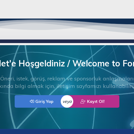
t'e Hoşgeldiniz / Welcome to F
Öneri, istek, görüş, reklam ve sponsorluk anlaşmaları
ında bilgi almak için, iletişim sayfamızı kullanabilirs
Giriş Yap
veya
Kayıt Ol!