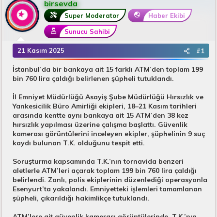
birsevda
u
n
B
g
Super Moderator
Haber Ekibi
a
ı
Sunucu Sahibi
ş
ç
l
t
21 Kasım 2025
#1
a
a
t
r
İstanbul’da bir bankaya ait 15 farklı ATM’den toplam 199
a
i
bin 760 lira çaldığı belirlenen şüpheli tutuklandı.
n
h
i
İl Emniyet Müdürlüğü Asayiş Şube Müdürlüğü Hırsızlık ve
Yankesicilik Büro Amirliği ekipleri, 18–21 Kasım tarihleri
arasında kentte aynı bankaya ait 15 ATM’den 38 kez
hırsızlık yapılması üzerine çalışma başlattı. Güvenlik
kamerası görüntülerini inceleyen ekipler, şüphelinin 9 suç
kaydı bulunan T.K. olduğunu tespit etti.
Soruşturma kapsamında T.K.’nın tornavida benzeri
aletlerle ATM’leri açarak toplam 199 bin 760 lira çaldığı
belirlendi. Zanlı, polis ekiplerinin düzenlediği operasyonla
Esenyurt’ta yakalandı. Emniyetteki işlemleri tamamlanan
şüpheli, çıkarıldığı hakimlikçe tutuklandı.
ATM’lere ait güvenlik kamerası görüntülerinde, T.K.’nın