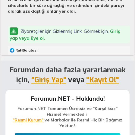
cihazlarla bir süre uğraştığı ve ardından içindeki parayı
alarak uzaklaştığı anlar yer aldı.
Ziyaretçiler için Gizlenmiş Link, Görmek için,
Giriş
yap veya üye ol.
T
RuHSalatası
e
p
k
Forumdan daha fazla yararlanmak
i
l
için,
"Giriş Yap"
veya
"Kayıt Ol"
e
r
:
Forumun.NET - Hakkında!
Forumun.NET Tamamen Ücretsiz ve "Karşılıksız"
Hizmet Vermektedir.
"Resmi Kurum"
ve Markalar ile Resmi Hiç Bir Bağımız
Yoktur.!