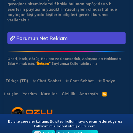
gereğince sitemizde telif hakkı bulunan mp3,video v.b.
eserlerin paylaşımı yasaktır. Yasal işlem olması halinde
paylaşan kişi yada kişilerin bilgileri gerekli kuruma
verilecektir.
Forumun.Net Reklam
Öneri, İstek, Görüş, Reklam ve Sponsorluk, Anlaşmaları Hakkında
Bilgi Almak için,
"İletişim"
Sayfamızı Kullanabilirsiniz.
Türkçe (TR)
✨ Chat Sohbet
✨ Chat Sohbet
✨ Radyo
İletişim
Yardım
Kurallar
Gizlilik
Anasayfa
R
S
S
Bu site çerezler kullanır. Bu siteyi kullanmaya devam ederek çerez
Copyright © 2026 🎭 Forumun.NET - Tüm Hakları Saklıdır!
kullanımımızı kabul etmiş olursunuz.