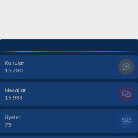
Konular
15,280
Mesajlar
15,933
Üyeler
73