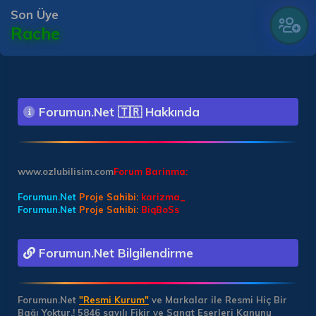
Son Üye
Rache
Forumun.Net 🇹🇷 Hakkında
www.ozlubilisim.com
Forum Barinma:
Forumun.Net
Proje Sahibi:
karizma_
Forumun.Net
Proje Sahibi:
BiqBoSs
Forumun.Net Bilgilendirme
Forumun.Net
"Resmi Kurum"
ve Markalar ile Resmi Hiç Bir
Bağı Yoktur.!
5846 sayılı Fikir ve Sanat Eserleri Kanunu