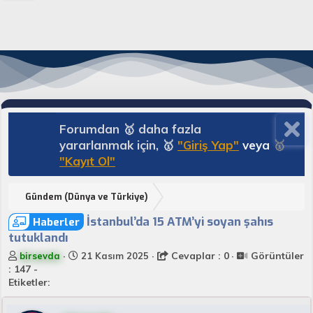
Forumdan 🥇 daha fazla
yararlanmak için, 🥇
"Giriş Yap"
veya
🥇
"Kayıt Ol"
Gündem (Dünya ve Türkiye)
İstanbul’da 15 ATM’yi soyan şahıs
Haberler
tutuklandı
K
B
Cevaplar : 0
Görüntüler
birsevda
21 Kasım 2025
o
a
: 147 -
n
ş
Etiketler:
u
l
y
a