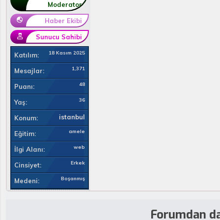
Moderator
Haber Ekibi
Sunucu Sahibi
18 Kasım 2025
Katılım
1,371
Mesajlar
48
Puanı
36
Yaş
istanbul
Konum
amele
Eğitim
web
İlgi Alanı
Erkek
Cinsiyet
Boşanmış
Medeni
Forumdan da