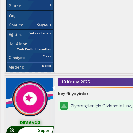
8
Puanı
39
Yaş
Kayseri
Konum
Yüksek Lisans
Eğitim
İlgi Alanı
Web Portla Hizmetleri
Erkek
Cinsiyet
Bekar
Medeni
19 Kasım 2025
keyifli yayinlar
Ziyaretçiler için Gizlenmiş Link
birsevda
Super