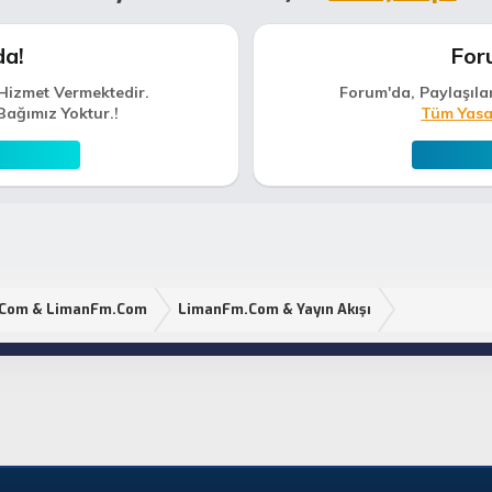
da!
For
Hizmet Vermektedir.
Forum'da, Paylaşıla
Bağımız Yoktur.!
Tüm Yasa
.Com & LimanFm.Com
LimanFm.Com & Yayın Akışı