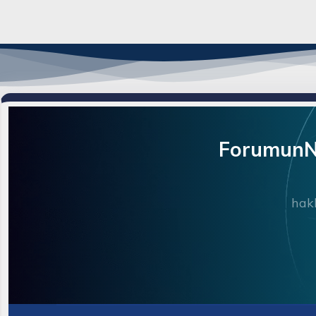
ForumunNe
hakk