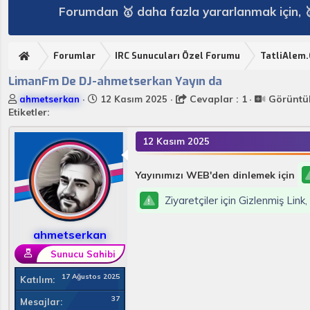
Forumdan 🥇 daha fazla yararlanmak için, 
Forumlar
IRC Sunucuları Özel Forumu
TatliAlem
LimanFm De DJ-ahmetserkan Yayın da
K
B
Cevaplar : 1
Görüntüle
ahmetserkan
12 Kasım 2025
o
a
Etiketler:
n
ş
u
l
12 Kasım 2025
y
a
u
n
Yayınımızı WEB'den dinlemek için
B
g
a
ı
Ziyaretçiler için Gizlenmiş Link
ş
ç
l
t
a
a
ahmetserkan
t
r
Sunucu Sahibi
a
i
n
h
17 Ağustos 2025
Katılım
i
37
Mesajlar