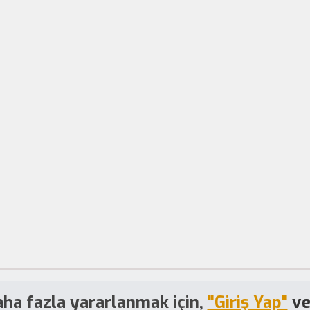
ha fazla yararlanmak için,
"Giriş Yap"
v