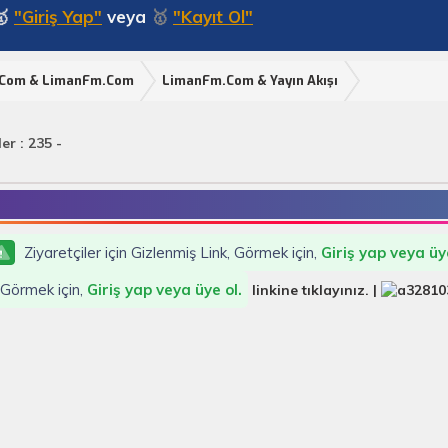
🥇
"Giriş Yap"
veya
🥇
"Kayıt Ol"
.Com & LimanFm.Com
LimanFm.Com & Yayın Akışı
r : 235 -
Ziyaretçiler için Gizlenmiş Link, Görmek için,
Giriş yap veya üye
, Görmek için,
Giriş yap veya üye ol.
linkine tıklayınız. |