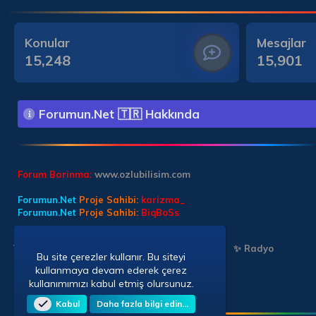
Konular
Mesajlar
15,248
15,901
Forumun.Net 🇹🇷 Hakkında
Forum Barinma:
www.ozlubilisim.com
Forumun.Net
Proje Sahibi:
karizma_
Forumun.Net
Proje Sahibi:
BiqBoSs
Türkçe (TR)
✨ Chat Sohbet
✨ Chat Sohbet
✨ Radyo
Bu site çerezler kullanır. Bu siteyi
kullanmaya devam ederek çerez
kullanımımızı kabul etmiş olursunuz.
Kabul
Daha fazla bilgi edin…