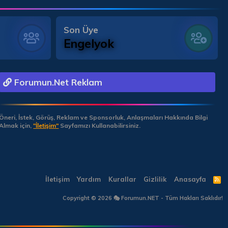
Son Üye
Engelyok
Forumun.Net Reklam
Öneri, İstek, Görüş, Reklam ve Sponsorluk, Anlaşmaları Hakkında Bilgi
Almak için,
"İletişim"
Sayfamızı Kullanabilirsiniz.
İletişim
Yardım
Kurallar
Gizlilik
Anasayfa
R
S
S
Copyright © 2026 🎭 Forumun.NET - Tüm Hakları Saklıdır!