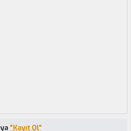
eya
"Kayıt Ol"