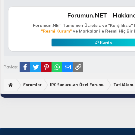
Forumun.NET - Hakkın
Forumun.NET Tamamen Ücretsiz ve "Karşılıksız" 
"Resmi Kurum"
ve Markalar ile Resmi Hiç Bir 
Kayıt ol
Facebook
Twitter
Pinterest
WhatsApp
E-posta
Link
Paylaş:
Forumlar
IRC Sunucuları Özel Forumu
TatliAlem