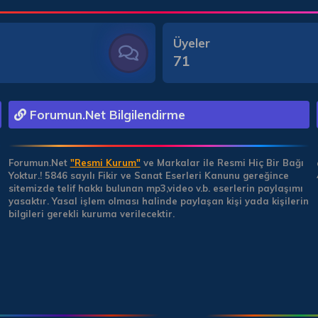
Üyeler
71
Forumun.Net Bilgilendirme
Forumun.Net
"Resmi Kurum"
ve Markalar ile Resmi Hiç Bir Bağı
Yoktur.!
5846 sayılı Fikir ve Sanat Eserleri Kanunu gereğince
sitemizde telif hakkı bulunan mp3,video v.b. eserlerin paylaşımı
yasaktır. Yasal işlem olması halinde paylaşan kişi yada kişilerin
bilgileri gerekli kuruma verilecektir.