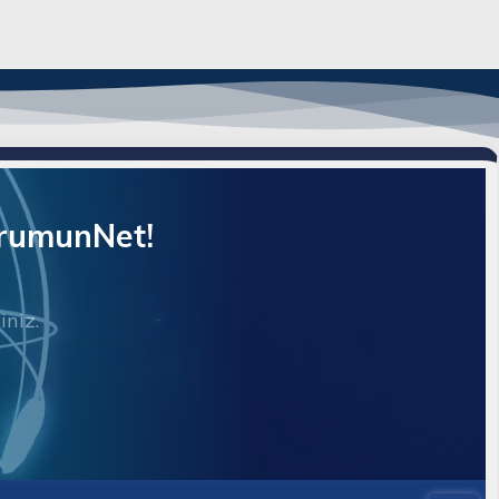
orumunNet!
iniz.