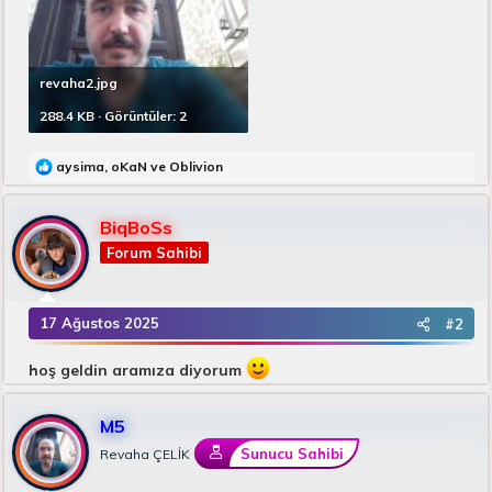
revaha2.jpg
288.4 KB · Görüntüler: 2
T
aysima
,
oKaN
ve
Oblivion
e
p
k
BiqBoSs
i
Forum Sahibi
l
e
r
:
17 Ağustos 2025
#2
hoş geldin aramıza diyorum
M5
Sunucu Sahibi
Revaha ÇELİK