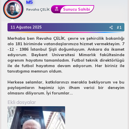
M5
u
n
B
g
Sunucu Sahibi
Revaha ÇELİK
a
ı
ş
ç
l
t
11 Ağustos 2025
#1
a
a
t
r
Merhaba ben Revaha ÇELİK, çevre ve şehircilik bakanlığı
a
i
alo 181 biriminde vatandaşlarımıza hizmet vermekteyim. 7
n
h
-12 - 1986 İstanbul Şişli doğumluyum. Ankara da ikamet
i
edıyorum. Beykent Universitesi Mimarlık fakültesinde
ogrenım hayatımı tamamladım. Futbol teknik direktörlügü
ile de futbol hayatıma devam edıyorum. Her biriniz ile
tanıstıgıma memnun oldum.
Herkese selamlar, katkılarınızı merakla bekliyorum ve bu
paylaşımların hepimiz için ilham verici bir deneyim
olmasını diliyorum. İyi forumlar...​
Ekli dosyalar