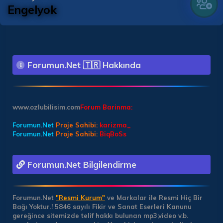
Engelyok
Forumun.Net 🇹🇷 Hakkında
www.ozlubilisim.com
Forum Barinma:
Forumun.Net
Proje Sahibi:
karizma_
Forumun.Net
Proje Sahibi:
BiqBoSs
Forumun.Net Bilgilendirme
Forumun.Net
"Resmi Kurum"
ve Markalar ile Resmi Hiç Bir
Bağı Yoktur.!
5846 sayılı Fikir ve Sanat Eserleri Kanunu
gereğince sitemizde telif hakkı bulunan mp3,video v.b.