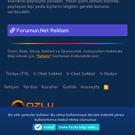
eserlerin paylaşımı yasaktır. Yasal işlem olması halinde
paylaşan kişi yada kişilerin bilgileri gerekli kuruma
verilecektir.
Forumun.Net Reklam
Öneri, İstek, Görüş, Reklam ve Sponsorluk, Anlaşmaları Hakkında
Bilgi Almak için,
"İletişim"
Sayfamızı Kullanabilirsiniz.
Türkçe (TR)
✨ Chat Sohbet
✨ Chat Sohbet
✨ Radyo
İletişim
Yardım
Kurallar
Gizlilik
Anasayfa
R
S
S
Bu site çerezler kullanır. Bu siteyi kullanmaya devam ederek çerez
Copyright © 2026 🎭 Forumun.NET - Tüm Hakları Saklıdır!
kullanımımızı kabul etmiş olursunuz.
Kabul
Daha fazla bilgi edin…