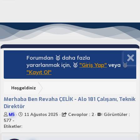
Forumdan 🥇 daha fazla
yararlanmak için, 🥇
"Giriş Yap"
veya
🥇
"Kayıt Ol"
Hoşgeldiniz
Merhaba Ben Revaha ÇELİK - Alo 181 Çalışanı, Teknik
Direktör
K
B
Cevaplar : 2
Görüntüler :
M5
11 Ağustos 2025
o
a
577 -
n
ş
Etiketler:
u
l
y
a