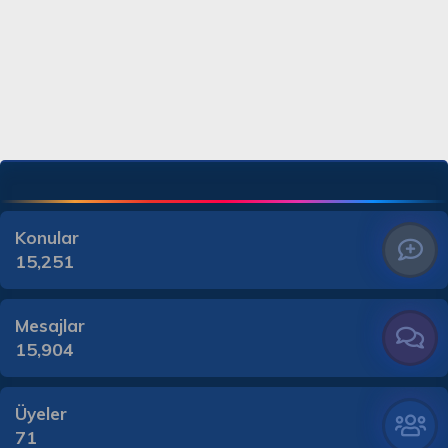
Konular
15,251
Mesajlar
15,904
Üyeler
71