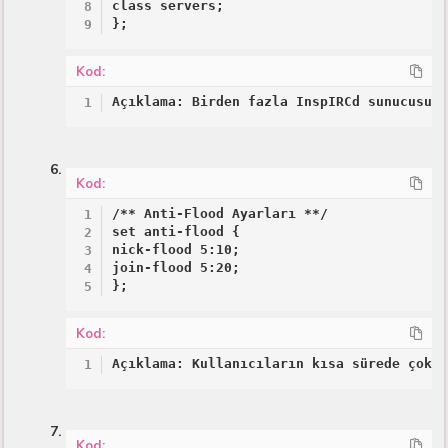
class servers;

};
Kod:
Açıklama: Birden fazla InspIRCd sunucusun
Kod:
/** Anti-Flood Ayarları **/

set anti-flood {

nick-flood 5:10;

join-flood 5:20;

};
Kod:
Açıklama: Kullanıcıların kısa sürede çok 
Kod: