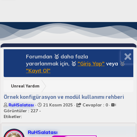
Forumdan 🥇 daha fazla
yararlanmak için, 🥇
"Giriş Yap"
veya
🥇
"Kayıt Ol"
Unreal Yardım
Örnek konfigürasyon ve modül kullanımı rehberi
K
B
Cevaplar : 0
RuHSalatası
21 Kasım 2025
o
a
Görüntüler : 227 -
n
ş
Etiketler:
u
l
y
a
RuHSalatası
u
n