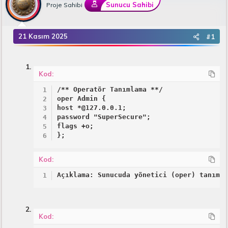
B
g
Sunucu Sahibi
Proje Sahibi
a
ı
ş
ç
l
t
21 Kasım 2025
#1
a
a
t
r
a
i
n
h
Kod:
i
/** Operatör Tanımlama **/

oper Admin {

host *@127.0.0.1;

password "SuperSecure";

flags +o;

};
Kod:
Açıklama: Sunucuda yönetici (oper) tanıml
Kod: