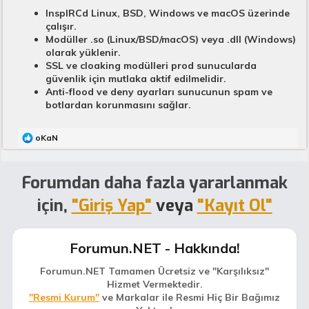
InspIRCd Linux, BSD, Windows ve macOS üzerinde
çalışır.
Modüller .so (Linux/BSD/macOS) veya .dll (Windows)
olarak yüklenir.
SSL ve cloaking modülleri prod sunucularda
güvenlik için mutlaka aktif edilmelidir.
Anti-flood ve deny ayarları sunucunun spam ve
botlardan korunmasını sağlar.
T
oKaN
e
p
k
Forumdan daha fazla yararlanmak
i
l
için,
"Giriş Yap"
veya
"Kayıt Ol"
e
r
:
Forumun.NET - Hakkında!
Forumun.NET Tamamen Ücretsiz ve "Karşılıksız"
Hizmet Vermektedir.
"Resmi Kurum"
ve Markalar ile Resmi Hiç Bir Bağımız