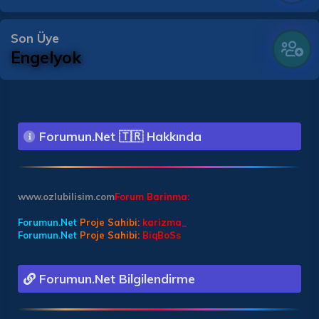
Son Üye
Engelyok
Forumun.Net 🇹🇷 Hakkında
www.ozlubilisim.com
Forum Barinma:
Forumun.Net
Proje Sahibi:
karizma_
Forumun.Net
Proje Sahibi:
BiqBoSs
Forumun.Net Bilgilendirme