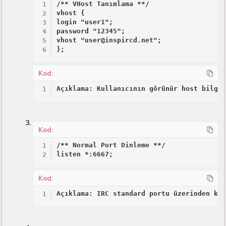
/** VHost Tanımlama **/

vhost {

login "user1";

password "12345";

vhost "user@inspircd.net";

};
Kod:
Açıklama: Kullanıcının görünür host bilgi
Kod:
/** Normal Port Dinleme **/

listen *:6667;
Kod:
Açıklama: IRC standard portu üzerinden ku