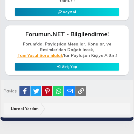
Yoktur.!
Kayıt ol
Forumun.NET - Bilgilendirme!
Forum'da, Paylaşılan Mesajlar, Konular, ve
Resimler'den Doğabilecek,
Tüm Yasal Sorumluluk
'lar Paylaşan Kişiye Aittir.!
Giriş Yap
Facebook
Twitter
Pinterest
WhatsApp
E-posta
Link
Paylaş:
Unreal Yardım