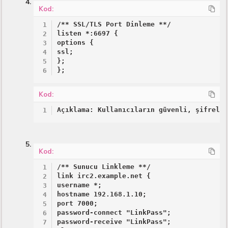
Kod:
/** SSL/TLS Port Dinleme **/

listen *:6697 {

options {

ssl;

};

};
Kod:
Açıklama: Kullanıcıların güvenli, şifreli
Kod:
/** Sunucu Linkleme **/

link irc2.example.net {

username *;

hostname 192.168.1.10;

port 7000;

password-connect "LinkPass";

password-receive "LinkPass";
