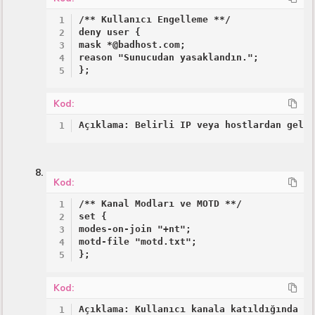
/** Kullanıcı Engelleme **/

deny user {

mask *@badhost.com;

reason "Sunucudan yasaklandın.";

};
Kod:
Açıklama: Belirli IP veya hostlardan gele
Kod:
/** Kanal Modları ve MOTD **/

set {

modes-on-join "+nt";

motd-file "motd.txt";

};
Kod:
Açıklama: Kullanıcı kanala katıldığında v