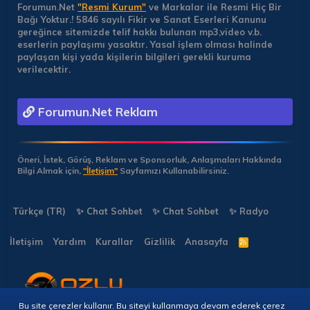
Forumun.Net
"Resmi Kurum"
ve Markalar ile Resmi Hiç Bir
Bağı Yoktur.!
5846 sayılı Fikir ve Sanat Eserleri Kanunu
gereğince sitemizde telif hakkı bulunan mp3,video v.b.
eserlerin paylaşımı yasaktır. Yasal işlem olması halinde
paylaşan kişi yada kişilerin bilgileri gerekli kuruma
verilecektir.
Forumun.Net Reklam
Öneri, İstek, Görüş, Reklam ve Sponsorluk, Anlaşmaları Hakkında
Bilgi Almak için,
"İletişim"
Sayfamızı Kullanabilirsiniz.
Türkçe (TR)
✨ Chat Sohbet
✨ Chat Sohbet
✨ Radyo
İletişim
Yardım
Kurallar
Gizlilik
Anasayfa
R
S
S
Bu site çerezler kullanır. Bu siteyi kullanmaya devam ederek çerez