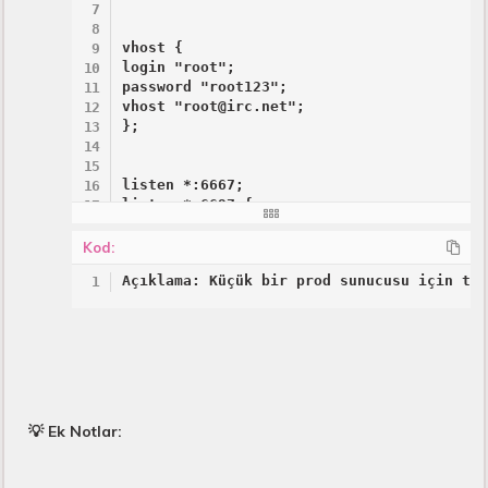
vhost {

login "root";

password "root123";

vhost "root@irc.net";

};

listen *:6667;

listen *:6697 {

options { ssl; };

};

Kod:
Açıklama: Küçük bir prod sunucusu için te
set {

network-name "InspIRCdNet";

maxbans 100;

modes-on-join "+nt";

};
💡
Ek Notlar: