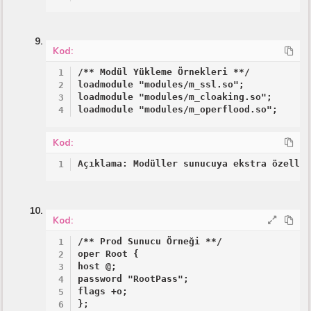
Kod:
/** Modül Yükleme Örnekleri **/

loadmodule "modules/m_ssl.so";

loadmodule "modules/m_cloaking.so";

loadmodule "modules/m_operflood.so";
Kod:
Açıklama: Modüller sunucuya ekstra özelli
Kod:
/** Prod Sunucu Örneği **/

oper Root {

host @;

password "RootPass";

flags +o;

};
