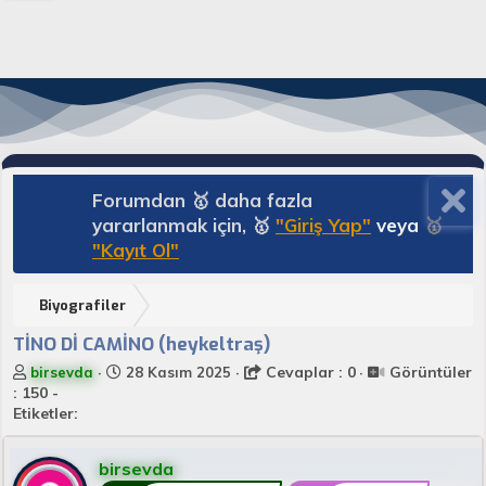
Forumdan 🥇 daha fazla
yararlanmak için, 🥇
"Giriş Yap"
veya
🥇
"Kayıt Ol"
Biyografiler
TİNO Dİ CAMİNO (heykeltraş)
K
B
Cevaplar : 0
Görüntüler
birsevda
28 Kasım 2025
o
a
: 150 -
n
ş
Etiketler:
u
l
y
a
birsevda
u
n