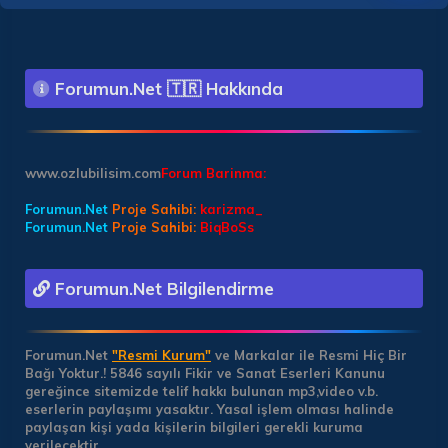
Forumun.Net 🇹🇷 Hakkında
www.ozlubilisim.com
Forum Barinma:
Forumun.Net
Proje Sahibi:
karizma_
Forumun.Net
Proje Sahibi:
BiqBoSs
Forumun.Net Bilgilendirme
Forumun.Net
"Resmi Kurum"
ve Markalar ile Resmi Hiç Bir
Bağı Yoktur.!
5846 sayılı Fikir ve Sanat Eserleri Kanunu
gereğince sitemizde telif hakkı bulunan mp3,video v.b.
eserlerin paylaşımı yasaktır. Yasal işlem olması halinde
paylaşan kişi yada kişilerin bilgileri gerekli kuruma
verilecektir.