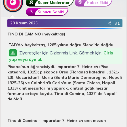
B
g
Super Moderator
Haber Ekibi
a
ı
Sunucu Sahibi
ş
ç
l
t
28 Kasım 2025
#1
a
a
t
r
TİNO Dİ CAMİNO (heykeltraş)
a
i
n
h
İTALYAN heykeltraş, 1285 yılına doğru Siena'da doğdu.
i
Ziyaretçiler için Gizlenmiş Link, Görmek için,
Giriş
yap veya üye ol.
Pisano'nun öğrencisiydi. İmparator 7. Heinrich (Pisa
katedrali, 1315); piskopos Orso (Floransa katedrali, 1321-
23); Macaristan'lı Maria (Santa Maria Donnaregina, Napoli
1325-26) ve Calabria'lı Carlo'nun (Santa Chiara, Napoli
1333) anıt mezarlarını yaparak, anıtsal gotik mezar
formunu ortaya koydu. Tino di Camino, 1337' de Napoli'
de öldü.
Tino di Camino - İmparator 7. Heinrich anıt mezarı