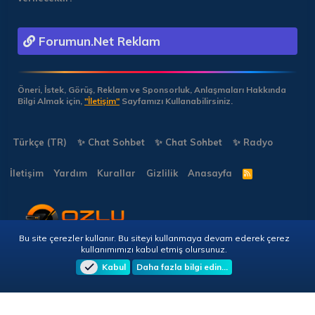
Forumun.Net Reklam
Öneri, İstek, Görüş, Reklam ve Sponsorluk, Anlaşmaları Hakkında
Bilgi Almak için,
"İletişim"
Sayfamızı Kullanabilirsiniz.
Türkçe (TR)
✨ Chat Sohbet
✨ Chat Sohbet
✨ Radyo
İletişim
Yardım
Kurallar
Gizlilik
Anasayfa
R
S
S
Bu site çerezler kullanır. Bu siteyi kullanmaya devam ederek çerez
Copyright © 2026 🎭 Forumun.NET - Tüm Hakları Saklıdır!
kullanımımızı kabul etmiş olursunuz.
Kabul
Daha fazla bilgi edin…