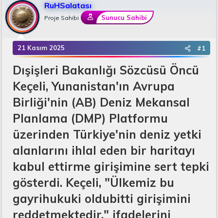
RuHSalatası
u
k
n
B
e
g
Sunucu Sahibi
Proje Sahibi
a
t
ı
ş
l
ç
l
e
t
21 Kasım 2025
#1
a
r
a
t
r
Dışişleri Bakanlığı Sözcüsü Öncü
a
i
n
h
Keçeli, Yunanistan'ın Avrupa
i
Birliği'nin (AB) Deniz Mekansal
Planlama (DMP) Platformu
üzerinden Türkiye'nin deniz yetki
alanlarını ihlal eden bir haritayı
kabul ettirme girişimine sert tepki
gösterdi. Keçeli, "Ülkemiz bu
gayrihukuki oldubitti girişimini
reddetmektedir." ifadelerini