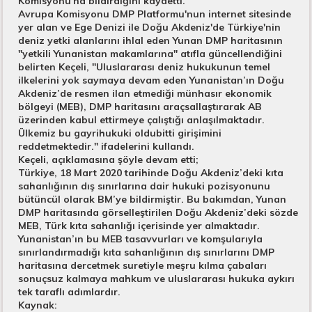
Komisyonu'na bildirdiğini kaydetti.
Avrupa Komisyonu DMP Platformu'nun internet sitesinde
yer alan ve Ege Denizi ile Doğu Akdeniz'de Türkiye'nin
deniz yetki alanlarını ihlal eden Yunan DMP haritasının
"yetkili Yunanistan makamlarına" atıfla güncellendiğini
belirten Keçeli, "Uluslararası deniz hukukunun temel
ilkelerini yok saymaya devam eden Yunanistan’ın Doğu
Akdeniz’de resmen ilan etmediği münhasır ekonomik
bölgeyi (MEB), DMP haritasını araçsallaştırarak AB
üzerinden kabul ettirmeye çalıştığı anlaşılmaktadır.
Ülkemiz bu gayrihukuki oldubitti girişimini
reddetmektedir." ifadelerini kullandı.
Keçeli, açıklamasına şöyle devam etti;
Türkiye, 18 Mart 2020 tarihinde Doğu Akdeniz’deki kıta
sahanlığının dış sınırlarına dair hukuki pozisyonunu
bütüncül olarak BM’ye bildirmiştir. Bu bakımdan, Yunan
DMP haritasında görselleştirilen Doğu Akdeniz’deki sözde
MEB, Türk kıta sahanlığı içerisinde yer almaktadır.
Yunanistan’ın bu MEB tasavvurları ve komşularıyla
sınırlandırmadığı kıta sahanlığının dış sınırlarını DMP
haritasına dercetmek suretiyle meşru kılma çabaları
sonuçsuz kalmaya mahkum ve uluslararası hukuka aykırı
tek taraflı adımlardır.
Kaynak: