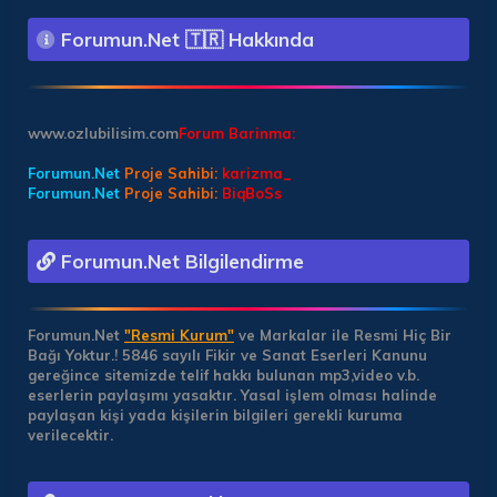
Forumun.Net 🇹🇷 Hakkında
www.ozlubilisim.com
Forum Barinma:
Forumun.Net
Proje Sahibi:
karizma_
Forumun.Net
Proje Sahibi:
BiqBoSs
Forumun.Net Bilgilendirme
Forumun.Net
"Resmi Kurum"
ve Markalar ile Resmi Hiç Bir
Bağı Yoktur.!
5846 sayılı Fikir ve Sanat Eserleri Kanunu
gereğince sitemizde telif hakkı bulunan mp3,video v.b.
eserlerin paylaşımı yasaktır. Yasal işlem olması halinde
paylaşan kişi yada kişilerin bilgileri gerekli kuruma
verilecektir.