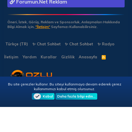
Forumun.Net Reklam
Öneri, İstek, Görüş, Reklam ve Sponsorluk, Anlaşmaları Hakkında
Bilgi Almak için,
"İletişim"
Sayfamızı Kullanabilirsiniz.
Türkçe (TR)
✨ Chat Sohbet
✨ Chat Sohbet
✨ Radyo
İletişim
Yardım
Kurallar
Gizlilik
Anasayfa
R
S
S
Bu site çerezler kullanır. Bu siteyi kullanmaya devam ederek çerez
Copyright © 2026 🎭 Forumun.NET - Tüm Hakları Saklıdır!
kullanımımızı kabul etmiş olursunuz.
Kabul
Daha fazla bilgi edin…