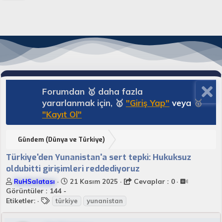
Forumdan 🥇 daha fazla
yararlanmak için, 🥇
"Giriş Yap"
veya
🥇
"Kayıt Ol"
Gündem (Dünya ve Türkiye)
Türkiye'den Yunanistan'a sert tepki: Hukuksuz
oldubitti girişimleri reddediyoruz
K
B
Cevaplar : 0
RuHSalatası
21 Kasım 2025
o
a
Görüntüler : 144 -
n
E
ş
Etiketler:
türkiye
yunanistan
u
t
l
y
i
a