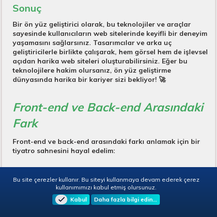
Sonuç
Bir ön yüz geliştirici olarak, bu teknolojiler ve araçlar
sayesinde kullanıcıların web sitelerinde keyifli bir deneyim
yaşamasını sağlarsınız. Tasarımcılar ve arka uç
geliştiricilerle birlikte çalışarak, hem görsel hem de işlevsel
açıdan harika web siteleri oluşturabilirsiniz. Eğer bu
teknolojilere hakim olursanız, ön yüz geliştirme
dünyasında harika bir kariyer sizi bekliyor! 🚀
Front-end ve Back-end Arasındaki
Fark
Front-end ve back-end arasındaki farkı anlamak için bir
tiyatro sahnesini hayal edelim:
Sahne (Front-End):
Seyircilerin gördüğü her şeydir.
Bu site çerezler kullanır. Bu siteyi kullanmaya devam ederek çerez
Sahne tasarımı, kostümler, aydınlatma, oyuncuların
kullanımımızı kabul etmiş olursunuz.
performansı… Yani, izleyicinin deneyimlediği kısım.
Kabul
Daha fazla bilgi edin…
Sahne Arkası (Back-End):
Sahne arkasında olan her
şeydir. Senaryo, yönetmenlik, sahne arkasındaki