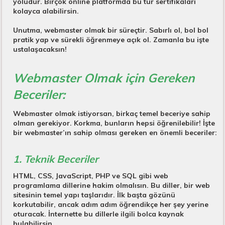
yoludur. Birçok online platformda bu tür sertifikaları
kolayca alabilirsin.
Unutma, webmaster olmak bir süreçtir. Sabırlı ol, bol bol
pratik yap ve sürekli öğrenmeye açık ol. Zamanla bu işte
ustalaşacaksın!
Webmaster Olmak için Gereken
Beceriler:
Webmaster olmak istiyorsan, birkaç temel beceriye sahip
olman gerekiyor. Korkma, bunların hepsi öğrenilebilir! İşte
bir webmaster’ın sahip olması gereken en önemli beceriler:
1. Teknik Beceriler
HTML, CSS, JavaScript, PHP ve SQL gibi web
programlama dillerine hakim olmalısın. Bu diller, bir web
sitesinin temel yapı taşlarıdır. İlk başta gözünü
korkutabilir, ancak adım adım öğrendikçe her şey yerine
oturacak. İnternette bu dillerle ilgili bolca kaynak
bulabilirsin.