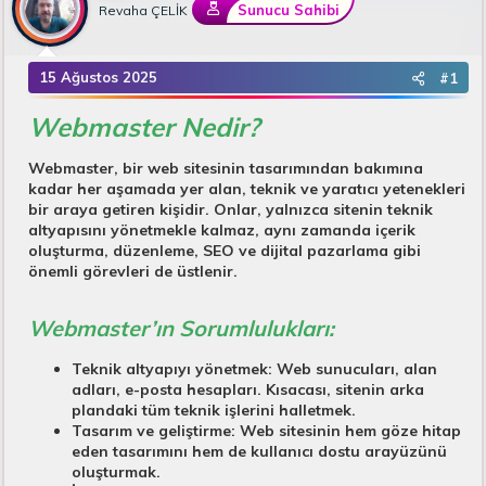
B
g
Sunucu Sahibi
Revaha ÇELİK
a
ı
ş
ç
l
t
15 Ağustos 2025
#1
a
a
t
r
Webmaster Nedir?
a
i
n
h
Webmaster, bir web sitesinin tasarımından bakımına
i
kadar her aşamada yer alan, teknik ve yaratıcı yetenekleri
bir araya getiren kişidir. Onlar, yalnızca sitenin teknik
altyapısını yönetmekle kalmaz, aynı zamanda içerik
oluşturma, düzenleme, SEO ve dijital pazarlama gibi
önemli görevleri de üstlenir.
Webmaster’ın Sorumlulukları:
Teknik altyapıyı yönetmek:
Web sunucuları, alan
adları, e-posta hesapları. Kısacası, sitenin arka
plandaki tüm teknik işlerini halletmek.
Tasarım ve geliştirme:
Web sitesinin hem göze hitap
eden tasarımını hem de kullanıcı dostu arayüzünü
oluşturmak.