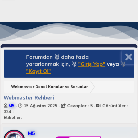
Forumdan 🥇 daha fazla
yararlanmak için, 🥇
"Giriş Yap"
veya
🥇
"Kayıt Ol"
Webmaster Genel Konular ve Sorunlar
Webmaster Rehberi
K
B
Cevaplar : 5
Görüntüler :
M5
15 Ağustos 2025
o
a
324 -
n
ş
Etiketler:
u
l
y
a
M5
u
n