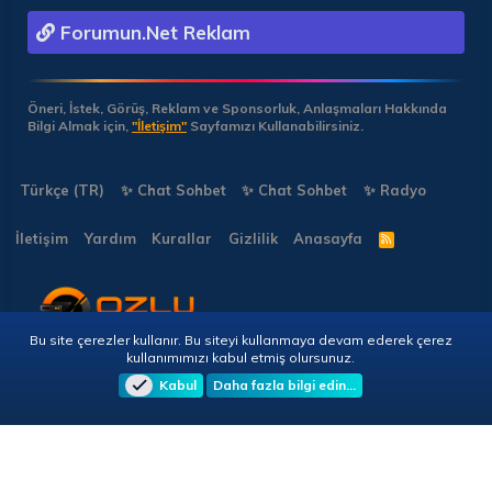
Forumun.Net Reklam
Öneri, İstek, Görüş, Reklam ve Sponsorluk, Anlaşmaları Hakkında
Bilgi Almak için,
"İletişim"
Sayfamızı Kullanabilirsiniz.
Türkçe (TR)
✨ Chat Sohbet
✨ Chat Sohbet
✨ Radyo
İletişim
Yardım
Kurallar
Gizlilik
Anasayfa
R
S
S
Bu site çerezler kullanır. Bu siteyi kullanmaya devam ederek çerez
Copyright © 2026 🎭 Forumun.NET - Tüm Hakları Saklıdır!
kullanımımızı kabul etmiş olursunuz.
Kabul
Daha fazla bilgi edin…