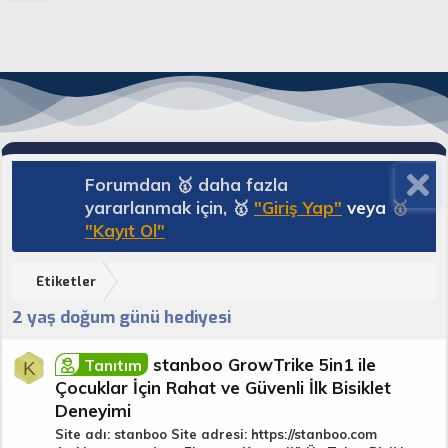
Forumdan 🥇 daha fazla
yararlanmak için, 🥇
"Giriş Yap"
veya
🥇
"Kayıt Ol"
Etiketler
2 yaş doğum günü hediyesi
stanboo GrowTrike 5in1 ile
Tanıtım
K
Çocuklar İçin Rahat ve Güvenli İlk Bisiklet
Deneyimi
Site adı: stanboo Site adresi: https://stanboo.com