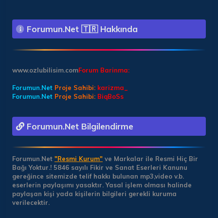
Forumun.Net 🇹🇷 Hakkında
www.ozlubilisim.com
Forum Barinma:
Forumun.Net
Proje Sahibi:
karizma_
Forumun.Net
Proje Sahibi:
BiqBoSs
Forumun.Net Bilgilendirme
Forumun.Net
"Resmi Kurum"
ve Markalar ile Resmi Hiç Bir
Bağı Yoktur.!
5846 sayılı Fikir ve Sanat Eserleri Kanunu
gereğince sitemizde telif hakkı bulunan mp3,video v.b.
eserlerin paylaşımı yasaktır. Yasal işlem olması halinde
paylaşan kişi yada kişilerin bilgileri gerekli kuruma
verilecektir.