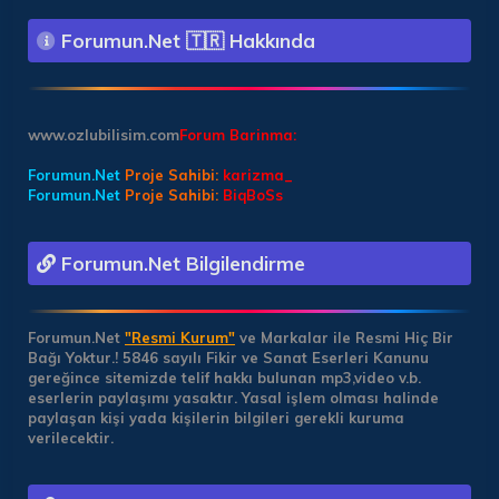
Forumun.Net 🇹🇷 Hakkında
www.ozlubilisim.com
Forum Barinma:
Forumun.Net
Proje Sahibi:
karizma_
Forumun.Net
Proje Sahibi:
BiqBoSs
Forumun.Net Bilgilendirme
Forumun.Net
"Resmi Kurum"
ve Markalar ile Resmi Hiç Bir
Bağı Yoktur.!
5846 sayılı Fikir ve Sanat Eserleri Kanunu
gereğince sitemizde telif hakkı bulunan mp3,video v.b.
eserlerin paylaşımı yasaktır. Yasal işlem olması halinde
paylaşan kişi yada kişilerin bilgileri gerekli kuruma
verilecektir.