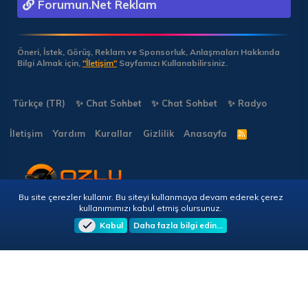
Forumun.Net Reklam
Öneri, İstek, Görüş, Reklam ve Sponsorluk, Anlaşmaları Hakkında
Bilgi Almak için,
"İletişim"
Sayfamızı Kullanabilirsiniz.
Türkçe (TR)
✨ Chat Sohbet
✨ Chat Sohbet
✨ Radyo
İletişim
Yardım
Kurallar
Gizlilik
Anasayfa
R
S
S
Bu site çerezler kullanır. Bu siteyi kullanmaya devam ederek çerez
Copyright © 2026 🎭 Forumun.NET - Tüm Hakları Saklıdır!
kullanımımızı kabul etmiş olursunuz.
Kabul
Daha fazla bilgi edin…