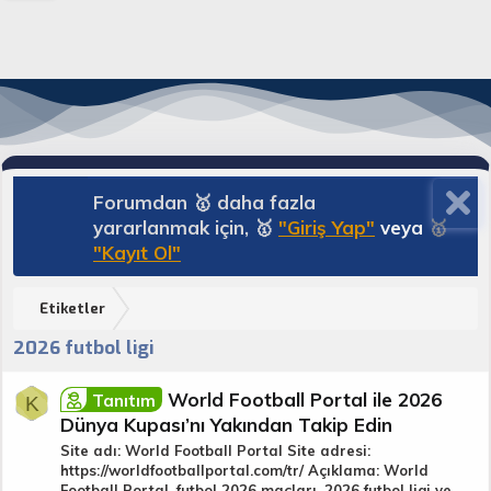
Forumdan 🥇 daha fazla
yararlanmak için, 🥇
"Giriş Yap"
veya
🥇
"Kayıt Ol"
Etiketler
2026 futbol ligi
World Football Portal ile 2026
Tanıtım
K
Dünya Kupası’nı Yakından Takip Edin
Site adı: World Football Portal Site adresi:
https://worldfootballportal.com/tr/ Açıklama: World
Football Portal, futbol 2026 maçları, 2026 futbol ligi ve